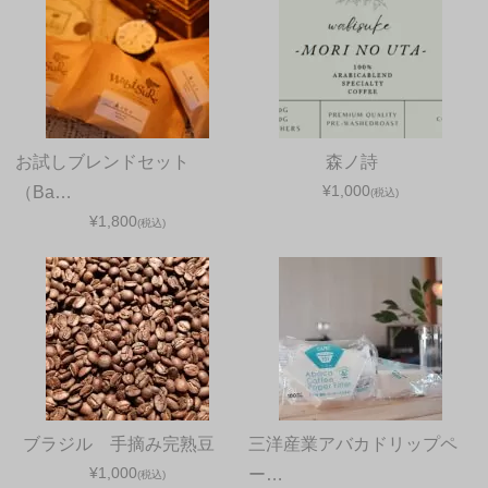
お試しブレンドセット
森ノ詩
¥1,000
（Ba…
(税込)
¥1,800
(税込)
ブラジル 手摘み完熟豆
三洋産業アバカドリップペ
¥1,000
ー…
(税込)