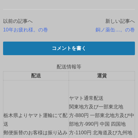
以前の記事へ
新しい記事へ
投
10年お疲れ様。の巻
銅ノ薬缶…。の巻
稿
ナ
コメントを書く
ビ
配送情報等
ゲ
配送
運賃
ー
ヤマト通常配送
シ
関東地方及び一部東北地
ョ
栃木県よりヤマト運輸にて配
方-880円 一部東北地方及び中
送
部地方-990円 中国 四国地
ン
郵便振替のお客様は振り込み
方-1100円 北海道及び九州地