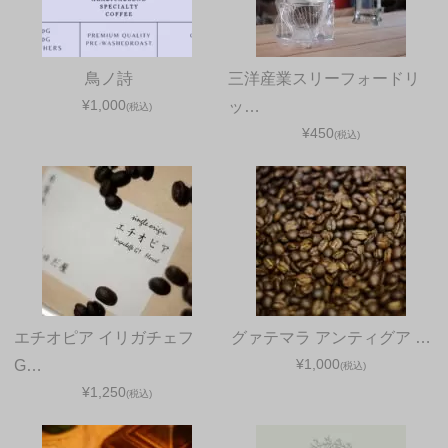
鳥ノ詩
三洋産業スリーフォードリ
¥1,000
ッ…
(税込)
¥450
(税込)
エチオピア イリガチェフ
グァテマラ アンティグア …
¥1,000
G…
(税込)
¥1,250
(税込)