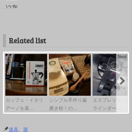
いいね:
Related list
Next
カッフェ・イタリ
シンプル手作り歯
エスプレッソ・グ
アーノを基…
磨き粉！の…
ラインダー…
道具
、
酒