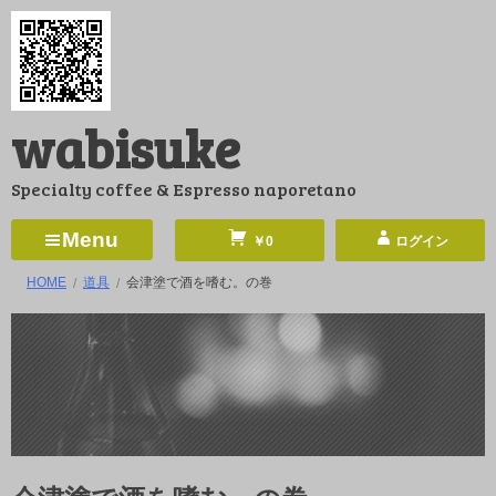
コ
ン
テ
ン
wabisuke
ツ
へ
Specialty coffee & Espresso naporetano
ス
キ
Menu
￥0
ログイン
ッ
HOME
道具
会津塗で酒を嗜む。の巻
プ