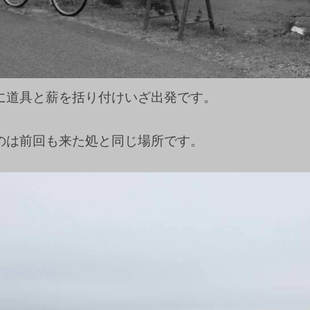
に道具と薪を括り付けいざ出発です。
のは前回も来た処と同じ場所です。