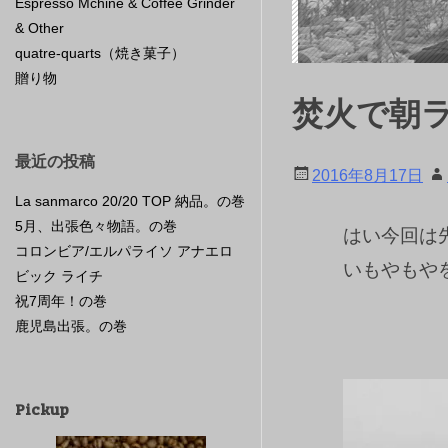
Espresso Mchine & Coffee Grinder
& Other
quatre-quarts（焼き菓子）
贈り物
焚火で朝
最近の投稿
2016年8月17日
La sanmarco 20/20 TOP 納品。の巻
5月、出張色々物語。の巻
はい今回は
コロンビア/エルパライソ アナエロ
いもやもや
ビック ライチ
祝7周年！の巻
鹿児島出張。の巻
Pickup