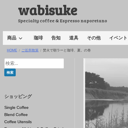
wabisuke
コ
ン
テ
Specialty coffee & Espresso naporetano
ン
ツ
商品
珈琲
告知
道具
その他
イベント
へ
HOME
ご近所散策
焚火で朝ラーと珈琲、夏。の巻
ス
キ
ッ
プ
ショッピング
Single Coffee
Blend Coffee
Coffee Utensils