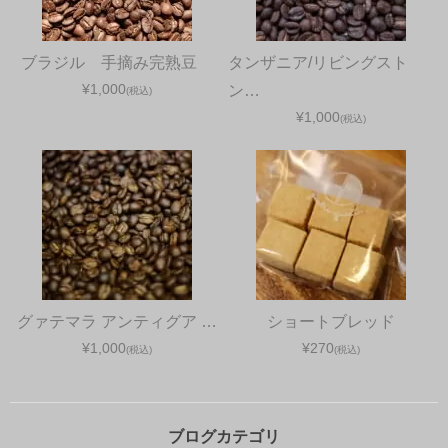
ブラジル 手摘み完熟豆
タンザニア/リビングスト
¥1,000
ン…
(税込)
¥1,000
(税込)
グァテマラ アンティグア …
ショートブレッド
¥1,000
¥270
(税込)
(税込)
ブログカテゴリ