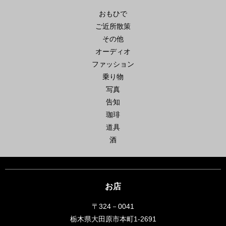
おもひで
ご近所散策
その他
オーディオ
ファッション
乗り物
写真
告知
珈琲
道具
酒
お店
〒324－0041
栃木県大田原市本町1-2691