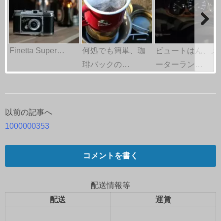
Finetta Super…
何処でも簡単、珈
ビュートはん、メ
琲バックの…
ーターラン…
以前の記事へ
投
1000000353
稿
ナ
コメントを書く
ビ
配送情報等
ゲ
配送
運賃