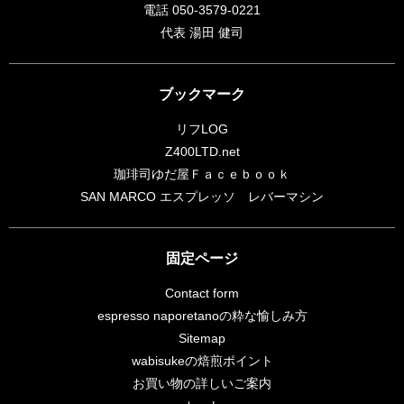
電話 050-3579-0221
代表 湯田 健司
ブックマーク
リフLOG
Z400LTD.net
珈琲司ゆだ屋Ｆａｃｅｂｏｏｋ
SAN MARCO エスプレッソ レバーマシン
固定ページ
Contact form
espresso naporetanoの粋な愉しみ方
Sitemap
wabisukeの焙煎ポイント
お買い物の詳しいご案内