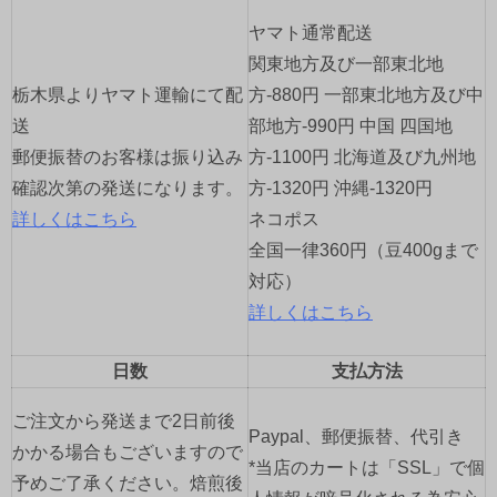
ー
ヤマト通常配送
シ
関東地方及び一部東北地
ョ
栃木県よりヤマト運輸にて配
方-880円 一部東北地方及び中
送
部地方-990円 中国 四国地
ン
郵便振替のお客様は振り込み
方-1100円 北海道及び九州地
確認次第の発送になります。
方-1320円 沖縄-1320円
詳しくはこちら
ネコポス
全国一律360円（豆400gまで
対応）
詳しくはこちら
日数
支払方法
ご注文から発送まで2日前後
Paypal、郵便振替、代引き
かかる場合もございますので
*当店のカートは「SSL」で個
予めご了承ください。焙煎後