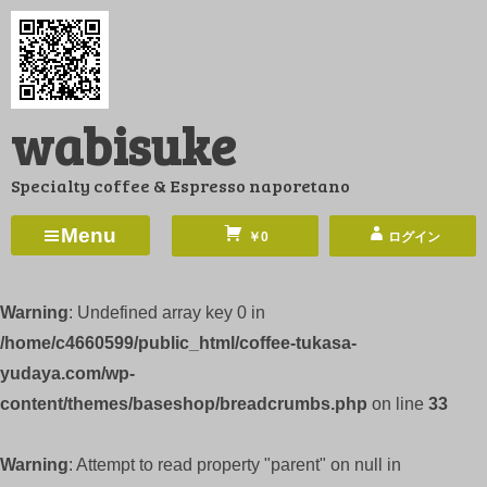
コ
ン
テ
ン
wabisuke
ツ
へ
Specialty coffee & Espresso naporetano
ス
キ
Menu
￥0
ログイン
ッ
プ
Warning
: Undefined array key 0 in
/home/c4660599/public_html/coffee-tukasa-
yudaya.com/wp-
content/themes/baseshop/breadcrumbs.php
on line
33
Warning
: Attempt to read property "parent" on null in