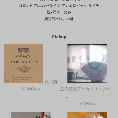
コロンビア/エルパライソ アナエロビック ライチ
祝7周年！の巻
鹿児島出張。の巻
Pickup
旅ノ詩
¥1,000
三洋産業アバカドリップペ
(税込)
ー…
¥460
(税込)