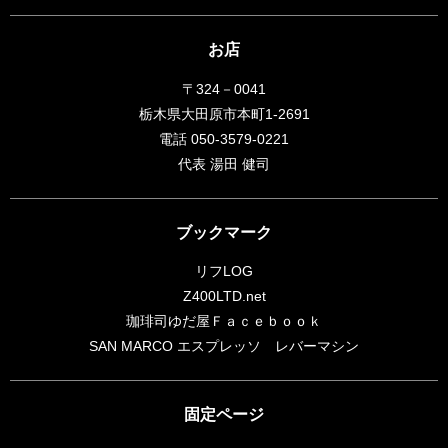
お店
〒324－0041
栃木県大田原市本町1-2691
電話 050-3579-0221
代表 湯田 健司
ブックマーク
リフLOG
Z400LTD.net
珈琲司ゆだ屋Ｆａｃｅｂｏｏｋ
SAN MARCO エスプレッソ レバーマシン
固定ページ