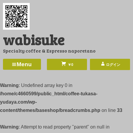
コ
ン
テ
ン
wabisuke
ツ
へ
Specialty coffee & Espresso naporetano
ス
キ
Menu
￥0
ログイン
ッ
プ
Warning
: Undefined array key 0 in
/home/c4660599/public_html/coffee-tukasa-
yudaya.com/wp-
content/themes/baseshop/breadcrumbs.php
on line
33
Warning
: Attempt to read property "parent" on null in