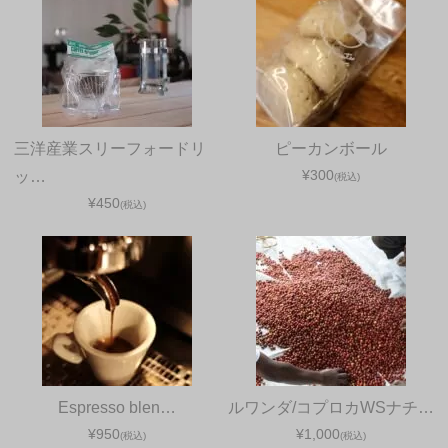
三洋産業スリーフォードリ
ピーカンボール
¥300
ッ…
(税込)
¥450
(税込)
Espresso blen…
ルワンダ/コプロカWSナチ…
¥950
¥1,000
(税込)
(税込)