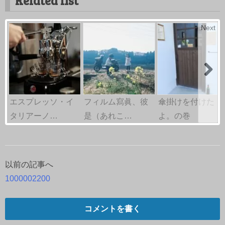
Related list
Next
エスプレッソ・イ
フィルム寫眞、彼
傘掛けを付けた
タリアーノ…
是（あれこ…
よ。の巻
以前の記事へ
投
1000002200
稿
ナ
コメントを書く