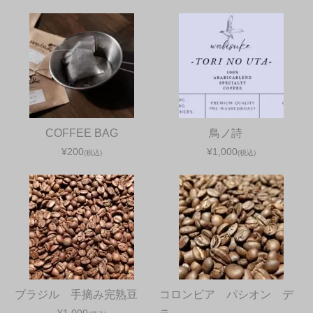
COFFEE BAG
鳥ノ詩
¥200
¥1,000
(税込)
(税込)
ブラジル 手摘み完熟豆
コロンビア パシオン デ