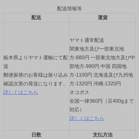
ビ
配送情報等
ゲ
配送
運賃
ー
ヤマト通常配送
シ
関東地方及び一部東北地
ョ
栃木県よりヤマト運輸にて配
方-880円 一部東北地方及び中
送
部地方-990円 中国 四国地
ン
郵便振替のお客様は振り込み
方-1100円 北海道及び九州地
確認次第の発送になります。
方-1320円 沖縄-1320円
詳しくはこちら
ネコポス
全国一律360円（豆400gまで
対応）
詳しくはこちら
日数
支払方法