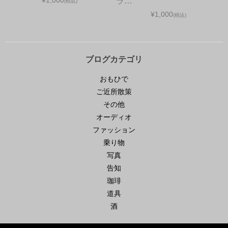
¥1,000
ラ…
(税込)
¥1,000
(税込)
ブログカテゴリ
おもひで
ご近所散策
その他
オーディオ
ファッション
乗り物
写真
告知
珈琲
道具
酒