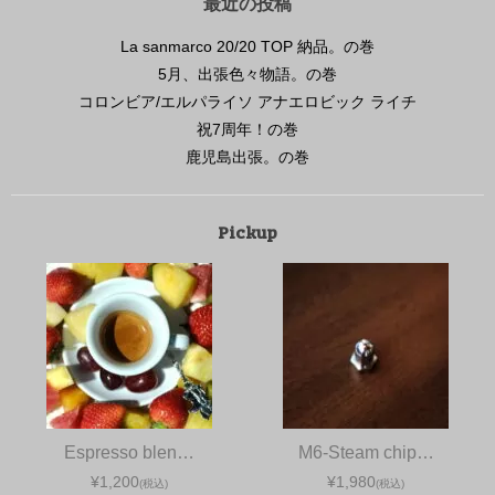
最近の投稿
La sanmarco 20/20 TOP 納品。の巻
5月、出張色々物語。の巻
コロンビア/エルパライソ アナエロビック ライチ
祝7周年！の巻
鹿児島出張。の巻
Pickup
Espresso blen…
M6-Steam chip…
¥1,200
¥1,980
(税込)
(税込)