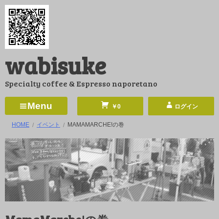
コ
ン
テ
ン
wabisuke
ツ
へ
Specialty coffee & Espresso naporetano
ス
キ
Menu
￥0
ログイン
ッ
HOME
イベント
MAMAMARCHE!の巻
プ