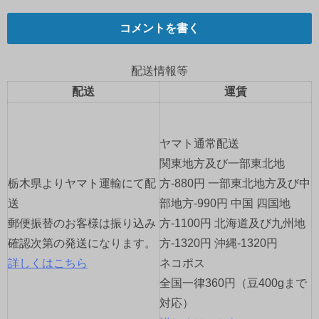
稿
ナ
コメントを書く
ビ
配送情報等
ゲ
配送
運賃
ー
ヤマト通常配送
シ
関東地方及び一部東北地
ョ
栃木県よりヤマト運輸にて配
方-880円 一部東北地方及び中
送
部地方-990円 中国 四国地
ン
郵便振替のお客様は振り込み
方-1100円 北海道及び九州地
確認次第の発送になります。
方-1320円 沖縄-1320円
詳しくはこちら
ネコポス
全国一律360円（豆400gまで
対応）