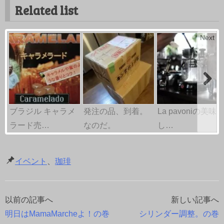
Related list
Next
ブラジル キャラメ
発注の品、到着。
La pavoniの美味
ラード売…
なのだ。
し…
イベント
、
珈琲
以前の記事へ
新しい記事へ
投
明日はMamaMarcheよ！の巻
シリンダー調整。の巻