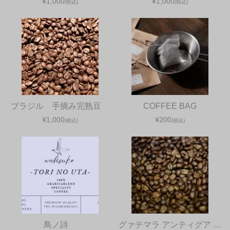
¥1,000
¥1,000
(税込)
(税込)
ブラジル 手摘み完熟豆
COFFEE BAG
¥1,000
¥200
(税込)
(税込)
鳥ノ詩
グァテマラ アンティグア …