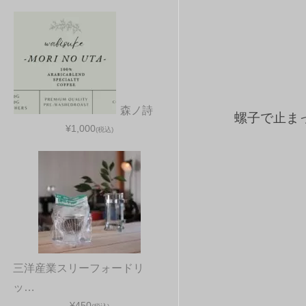
森ノ詩
螺子で止ま
¥1,000
(税込)
三洋産業スリーフォードリ
ッ…
¥450