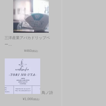
三洋産業アバカドリップペ
ー…
¥460
(税込)
鳥ノ詩
¥1,000
(税込)