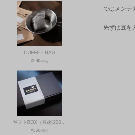
ではメンテ
先ずは豆を
COFFEE BAG
¥200
(税込)
ギフトBOX（豆/粉200…
¥350
(税込)