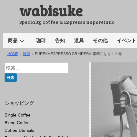
wabisuke
コ
ン
テ
Specialty coffee & Espresso naporetano
ン
ツ
商品
珈琲
告知
道具
その他
イベント
へ
HOME
珈琲
EUREKA ESPRESSO GRINDERの素晴らしさ！の巻
ス
キ
ッ
プ
ショッピング
Single Coffee
Blend Coffee
Coffee Utensils