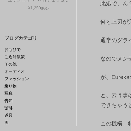
エチオピア イリガチェフG…
此処で、ん
¥1,250
(税込)
何と上刃が
ブログカテゴリ
通常のグラ
おもひで
ご近所散策
なのでメン
その他
オーディオ
が、Eure
ファッション
乗り物
写真
と、云う事
告知
できちゃう
珈琲
道具
酒
この機構。