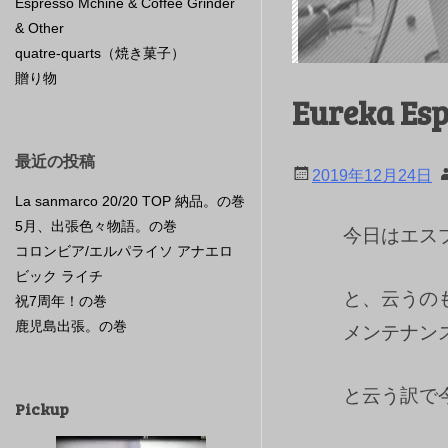
Espresso Mchine & Coffee Grinder
& Other
quatre-quarts（焼き菓子）
贈り物
Eureka 
最近の投稿
2019年12月24日
La sanmarco 20/20 TOP 納品。の巻
5月、出張色々物語。の巻
今日はエス
コロンビア/エルパライソ アナエロ
ビック ライチ
と、云うの
祝7周年！の巻
鹿児島出張。の巻
メンテナン
と云う訳で今
Pickup