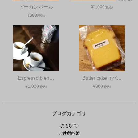
ピーカンボール
¥1,000
(税込)
¥300
(税込)
Espresso blen…
Butter cake（バ…
¥1,000
¥300
(税込)
(税込)
ブログカテゴリ
おもひで
ご近所散策