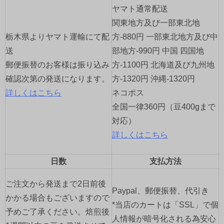
シ
ヤマト通常配送
ョ
関東地方及び一部東北地
栃木県よりヤマト運輸にて配
方-880円 一部東北地方及び中
ン
送
部地方-990円 中国 四国地
郵便振替のお客様は振り込み
方-1100円 北海道及び九州地
確認次第の発送になります。
方-1320円 沖縄-1320円
詳しくはこちら
ネコポス
全国一律360円（豆400gまで
対応）
詳しくはこちら
日数
支払方法
ご注文から発送まで2日前後
Paypal、郵便振替、代引き
かかる場合もございますので
*当店のカートは「SSL」で個
予めご了承ください。焙煎後
人情報が暗号化される為安心