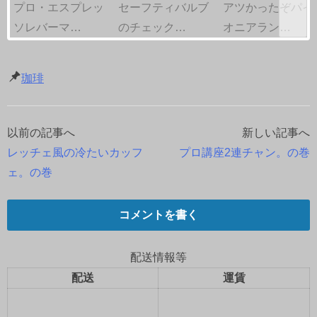
プロ・エスプレッ
セーフティバルブ
アツかったぞパイ
ソレバーマ…
のチェック…
オニアラン…
珈琲
以前の記事へ
新しい記事へ
投
レッチェ風の冷たいカッフ
プロ講座2連チャン。の巻
稿
ェ。の巻
ナ
コメントを書く
ビ
ゲ
配送情報等
配送
運賃
ー