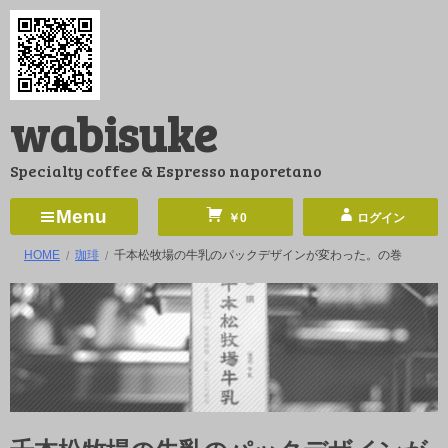
コ
ン
テ
ン
wabisuke
ツ
へ
Specialty coffee & Espresso naporetano
ス
キ
Menu
￥0
ログイン
ッ
HOME
珈琲
千本松牧場の牛乳のパックデザインが変わった。の巻
プ