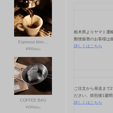
ゲ
ー
シ
栃木県よりヤマト運
ョ
郵便振替のお客様は
Espresso blen…
詳しくはこちら
¥950
ン
(税込)
ご注文から発送まで
ださい。焙煎後1週
COFFEE BAG
詳しくはこちら
¥200
(税込)