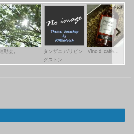
Next
運動会。
タンザニア/リビン
Vino di caffe…
グストン…