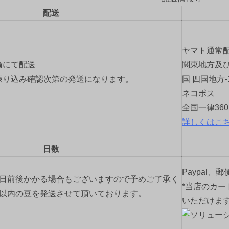
配送
ヤマト通常
輸にて配送
関東地方及び
振り込み確認次第の発送になります。
国 四国地方-
ネコポス
全国一律36
詳しくはこ
日数
Paypal、
2日前後かかる場合もございますので予めご了承く
*当店のカー
間以内の豆を発送させて頂いております。
いただけま