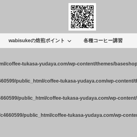
wabisukeの焙煎ポイント
各種コーヒー講習
tml/coffee-tukasa-yudaya.com/wp-content/themes/basesho
660599/public_html/coffee-tukasa-yudaya.com/wp-content
4660599/public_html/coffee-tukasa-yudaya.com/wp-conten
/c4660599/public_html/coffee-tukasa-yudaya.com/wp-cont