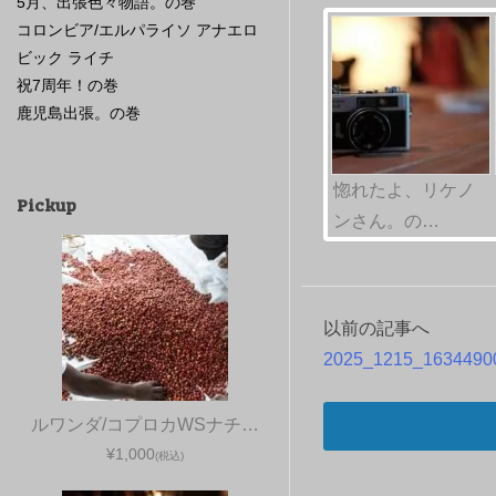
5月、出張色々物語。の巻
コロンビア/エルパライソ アナエロ
ビック ライチ
祝7周年！の巻
鹿児島出張。の巻
惚れたよ、リケノ
Pickup
ンさん。の…
以前の記事へ
投
2025_1215_1634490
稿
ルワンダ/コプロカWSナチ…
ナ
¥1,000
(税込)
ビ