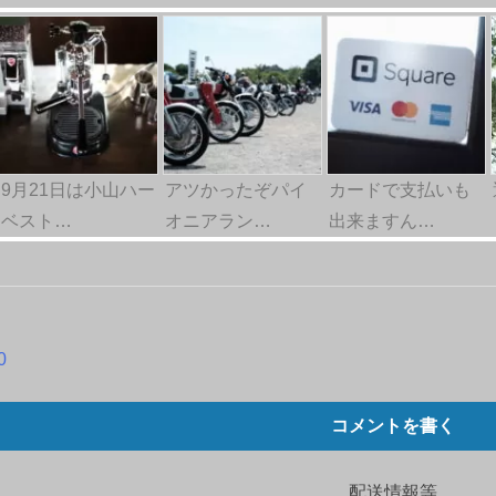
9月21日は小山ハー
アツかったぞパイ
カードで支払いも
ベスト…
オニアラン…
出来ますん…
0
コメントを書く
配送情報等