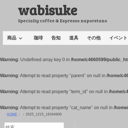
wabisuke
コ
ン
テ
Specialty coffee & Espresso naporetano
ン
ツ
商品
珈琲
告知
道具
その他
イベント
へ
ス
キ
Warning
: Undefined array key 0 in
/home/c4660599/public_h
ッ
プ
Warning
: Attempt to read property "parent" on null in
/home/c4
Warning
: Attempt to read property "term_id" on null in
/home/c
Warning
: Attempt to read property "cat_name" on null in
/home
HOME
2025_1215_16344900