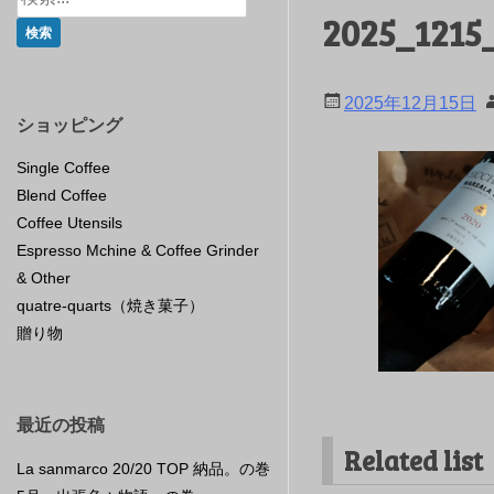
2025_1215
2025年12月15日
ショッピング
Single Coffee
Blend Coffee
Coffee Utensils
Espresso Mchine & Coffee Grinder
& Other
quatre-quarts（焼き菓子）
贈り物
最近の投稿
Related list
La sanmarco 20/20 TOP 納品。の巻