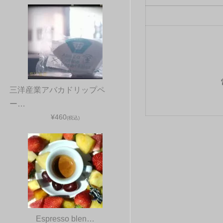
三洋産業アバカドリップペ
ー…
¥460
(税込)
Espresso blen…