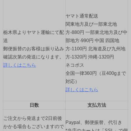
ー
ヤマト通常配送
シ
関東地方及び一部東北地
ョ
栃木県よりヤマト運輸にて配
方-880円 一部東北地方及び中
送
部地方-990円 中国 四国地
ン
郵便振替のお客様は振り込み
方-1100円 北海道及び九州地
確認次第の発送になります。
方-1320円 沖縄-1320円
詳しくはこちら
ネコポス
全国一律360円（豆400gまで
対応）
詳しくはこちら
日数
支払方法
ご注文から発送まで2日前後
Paypal、郵便振替、代引き
かかる場合もございますので
*当店のカートは「SSL」で個