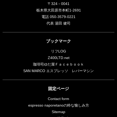
〒324－0041
栃木県大田原市本町1-2691
電話 050-3579-0221
代表 湯田 健司
ブックマーク
リフLOG
Z400LTD.net
珈琲司ゆだ屋Ｆａｃｅｂｏｏｋ
SAN MARCO エスプレッソ レバーマシン
固定ページ
Contact form
espresso naporetanoの粋な愉しみ方
Sitemap