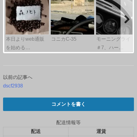
本日よりweb通販
コニカC-35
モーニングライド
を始める…
＃7、ハー…
以前の記事へ
投
dscf2938
稿
ナ
コメントを書く
ビ
配送情報等
ゲ
配送
運賃