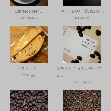
Espresso blen…
ギフトBOX（豆/粉200…
¥1,000
¥350
(税込)
(税込)
ビスコッティ
エチオピア イリガチェフ
¥280
G…
(税込)
¥1,250
(税込)