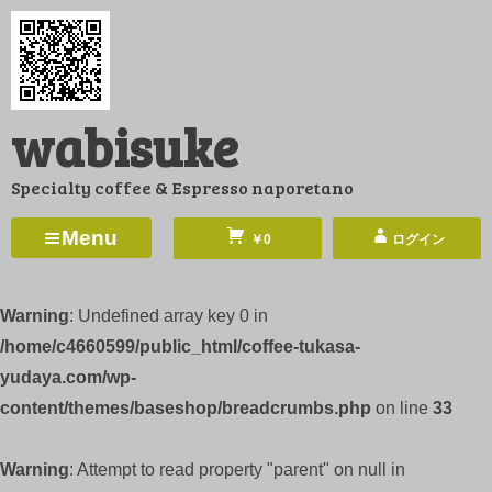
コ
ン
テ
ン
wabisuke
ツ
へ
Specialty coffee & Espresso naporetano
ス
キ
Menu
￥0
ログイン
ッ
プ
Warning
: Undefined array key 0 in
/home/c4660599/public_html/coffee-tukasa-
yudaya.com/wp-
content/themes/baseshop/breadcrumbs.php
on line
33
Warning
: Attempt to read property "parent" on null in