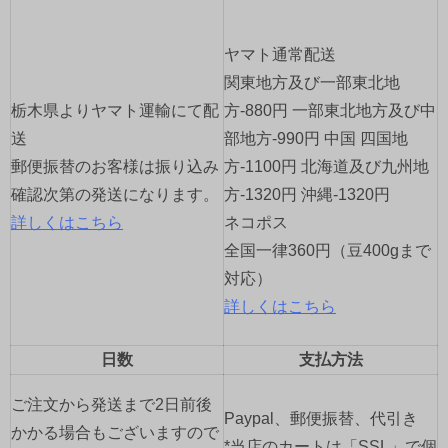
ー
ヤマト通常配送
シ
関東地方及び一部東北地
ョ
栃木県よりヤマト運輸にて配
方-880円 一部東北地方及び中
送
部地方-990円 中国 四国地
ン
郵便振替のお客様は振り込み
方-1100円 北海道及び九州地
確認次第の発送になります。
方-1320円 沖縄-1320円
詳しくはこちら
ネコポス
全国一律360円（豆400gまで
対応）
詳しくはこちら
日数
支払方法
ご注文から発送まで2日前後
Paypal、郵便振替、代引き
かかる場合もございますので
*当店のカートは「SSL」で個