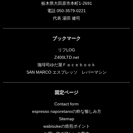
栃木県大田原市本町1-2691
電話 050-3579-0221
代表 湯田 健司
ブックマーク
リフLOG
Z400LTD.net
珈琲司ゆだ屋Ｆａｃｅｂｏｏｋ
SAN MARCO エスプレッソ レバーマシン
固定ページ
Contact form
espresso naporetanoの粋な愉しみ方
Sitemap
wabisukeの焙煎ポイント