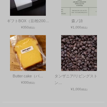
ギフトBOX（豆/粉200…
森ノ詩
¥350
¥1,000
(税込)
(税込)
Butter cake（バ…
タンザニア/リビングスト
¥300
ン…
(税込)
¥1,000
(税込)