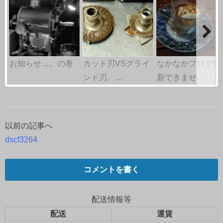
お知らせ…。の巻
カット刃VSグライ
なかなかブログ更
ンド刃。…
新できませ…
以前の記事へ
投
dscf3264
稿
ナ
コメントを書く
ビ
配送情報等
ゲ
配送
運賃