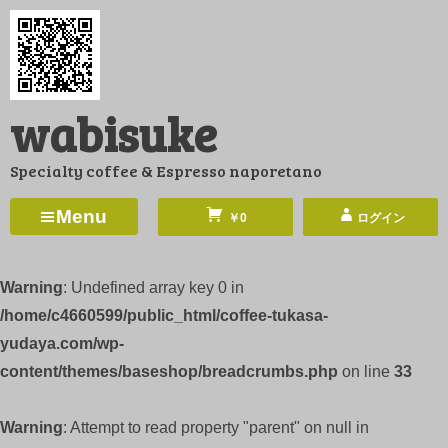
コ
ン
テ
ン
wabisuke
ツ
へ
Specialty coffee & Espresso naporetano
ス
キ
Menu
￥0
ログイン
ッ
プ
Warning
: Undefined array key 0 in
/home/c4660599/public_html/coffee-tukasa-
yudaya.com/wp-
content/themes/baseshop/breadcrumbs.php
on line
33
Warning
: Attempt to read property "parent" on null in