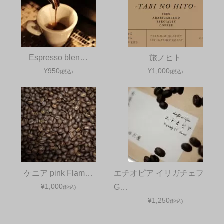
Espresso blen…
旅ノヒト
¥950
¥1,000
(税込)
(税込)
ケニア pink Flam…
エチオピア イリガチェフ
¥1,000
G…
(税込)
¥1,250
(税込)