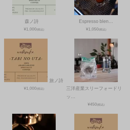
森ノ詩
Espresso blen…
¥1,000
¥1,050
(税込)
(税込)
旅ノ詩
¥1,000
三洋産業スリーフォードリ
(税込)
ッ…
¥450
(税込)