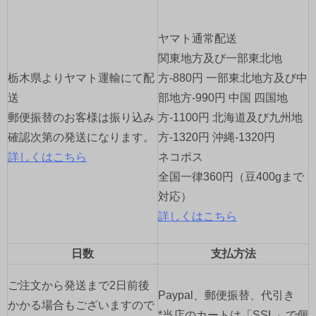
ー
ヤマト通常配送
シ
関東地方及び一部東北地
ョ
栃木県よりヤマト運輸にて配
方-880円 一部東北地方及び中
送
部地方-990円 中国 四国地
ン
郵便振替のお客様は振り込み
方-1100円 北海道及び九州地
確認次第の発送になります。
方-1320円 沖縄-1320円
詳しくはこちら
ネコポス
全国一律360円（豆400gまで
対応）
詳しくはこちら
日数
支払方法
ご注文から発送まで2日前後
Paypal、郵便振替、代引き
かかる場合もございますので
*当店のカートは「SSL」で個