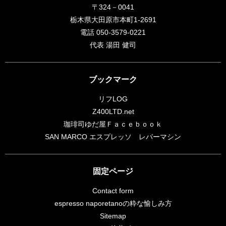
〒324－0041
栃木県大田原市本町1-2691
電話 050-3579-0221
代表 湯田 健司
ブックマーク
リフLOG
Z400LTD.net
珈琲司ゆだ屋Ｆａｃｅｂｏｏｋ
SAN MARCO エスプレッソ レバーマシン
固定ページ
Contact form
espresso naporetanoの粋な愉しみ方
Sitemap