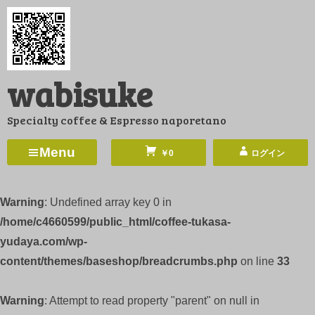
コ
ン
テ
ン
wabisuke
ツ
へ
Specialty coffee & Espresso naporetano
ス
キ
Menu
￥0
ログイン
ッ
プ
Warning
: Undefined array key 0 in
/home/c4660599/public_html/coffee-tukasa-
yudaya.com/wp-
content/themes/baseshop/breadcrumbs.php
on line
33
Warning
: Attempt to read property "parent" on null in