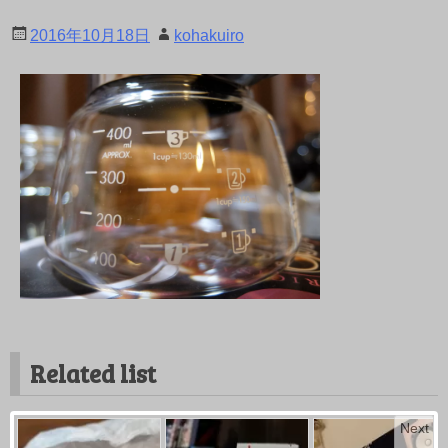
2016年10月18日
kohakuiro
Related list
Next