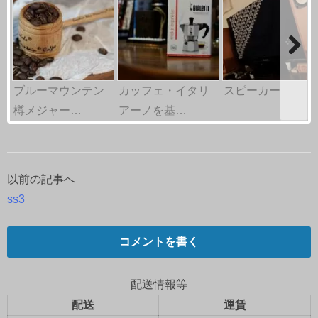
ブルーマウンテン
カッフェ・イタリ
スピーカー
樽メジャー…
アーノを基…
以前の記事へ
投
ss3
稿
ナ
コメントを書く
ビ
配送情報等
ゲ
配送
運賃