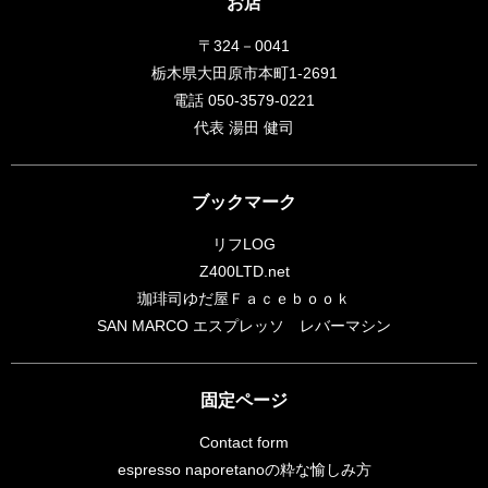
お店
〒324－0041
栃木県大田原市本町1-2691
電話 050-3579-0221
代表 湯田 健司
ブックマーク
リフLOG
Z400LTD.net
珈琲司ゆだ屋Ｆａｃｅｂｏｏｋ
SAN MARCO エスプレッソ レバーマシン
固定ページ
Contact form
espresso naporetanoの粋な愉しみ方