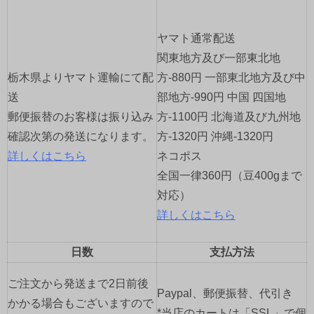
ー
ヤマト通常配送
シ
関東地方及び一部東北地
ョ
栃木県よりヤマト運輸にて配
方-880円 一部東北地方及び中
送
部地方-990円 中国 四国地
ン
郵便振替のお客様は振り込み
方-1100円 北海道及び九州地
確認次第の発送になります。
方-1320円 沖縄-1320円
詳しくはこちら
ネコポス
全国一律360円（豆400gまで
対応）
詳しくはこちら
日数
支払方法
ご注文から発送まで2日前後
Paypal、郵便振替、代引き
かかる場合もございますので
*当店のカートは「SSL」で個