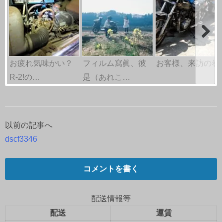
お疲れ気味かい？
フィルム寫眞、彼
お客様、来訪の巻
R-2!の…
是（あれこ…
以前の記事へ
投
dscf3346
稿
ナ
コメントを書く
ビ
配送情報等
ゲ
配送
運賃