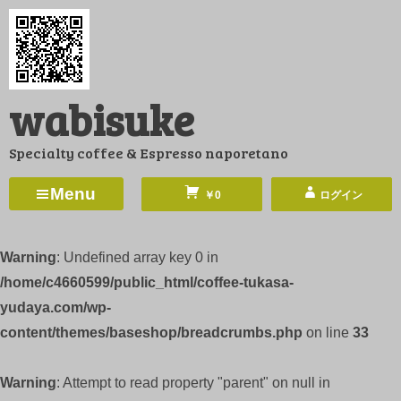
コ
ン
テ
ン
wabisuke
ツ
へ
Specialty coffee & Espresso naporetano
ス
キ
Menu
￥0
ログイン
ッ
プ
Warning
: Undefined array key 0 in
/home/c4660599/public_html/coffee-tukasa-
yudaya.com/wp-
content/themes/baseshop/breadcrumbs.php
on line
33
Warning
: Attempt to read property "parent" on null in