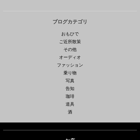
ブログカテゴリ
おもひで
ご近所散策
その他
オーディオ
ファッション
乗り物
写真
告知
珈琲
道具
酒