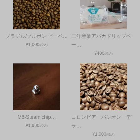
ブラジル/ブルボン ピーベ…
三洋産業アバカドリップペ
¥1,000
ー…
(税込)
¥400
(税込)
M6-Steam chip…
コロンビア パシオン デ
¥1,980
ラ…
(税込)
¥1,000
(税込)