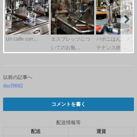
Un caffe corr…
エスプレッソにつ
パボニはん、メン
いてのお勉…
テナンス終…
以前の記事へ
投
dscf3692
稿
ナ
コメントを書く
ビ
配送情報等
ゲ
配送
運賃