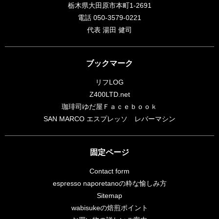
栃木県大田原市本町1-2691
電話 050-3579-0221
代表 湯田 健司
ブックマーク
リフLOG
Z400LTD.net
珈琲司ゆだ屋Ｆａｃｅｂｏｏｋ
SAN MARCO エスプレッソ レバーマシン
固定ページ
Contact form
espresso naporetanoの粋な愉しみ方
Sitemap
wabisukeの焙煎ポイント