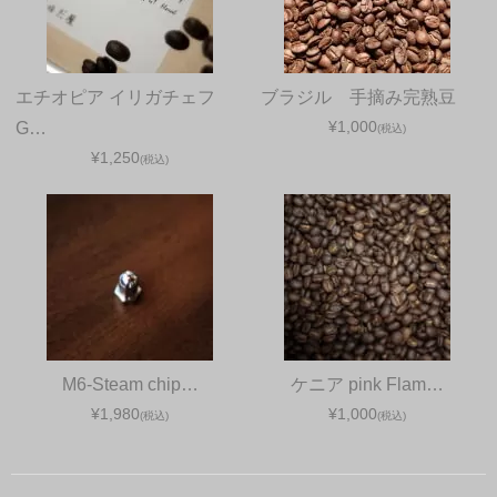
エチオピア イリガチェフ
ブラジル 手摘み完熟豆
¥1,000
G…
(税込)
¥1,250
(税込)
M6-Steam chip…
ケニア pink Flam…
¥1,980
¥1,000
(税込)
(税込)