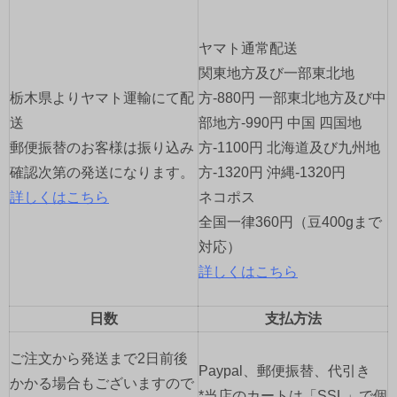
ー
ヤマト通常配送
シ
関東地方及び一部東北地
ョ
栃木県よりヤマト運輸にて配
方-880円 一部東北地方及び中
送
部地方-990円 中国 四国地
ン
郵便振替のお客様は振り込み
方-1100円 北海道及び九州地
確認次第の発送になります。
方-1320円 沖縄-1320円
詳しくはこちら
ネコポス
全国一律360円（豆400gまで
対応）
詳しくはこちら
日数
支払方法
ご注文から発送まで2日前後
Paypal、郵便振替、代引き
かかる場合もございますので
*当店のカートは「SSL」で個