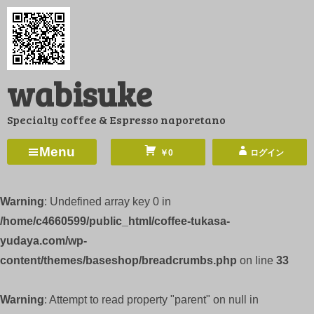
コ
ン
テ
ン
wabisuke
ツ
へ
Specialty coffee & Espresso naporetano
ス
キ
Menu
￥0
ログイン
ッ
プ
Warning
: Undefined array key 0 in
/home/c4660599/public_html/coffee-tukasa-
yudaya.com/wp-
content/themes/baseshop/breadcrumbs.php
on line
33
Warning
: Attempt to read property "parent" on null in