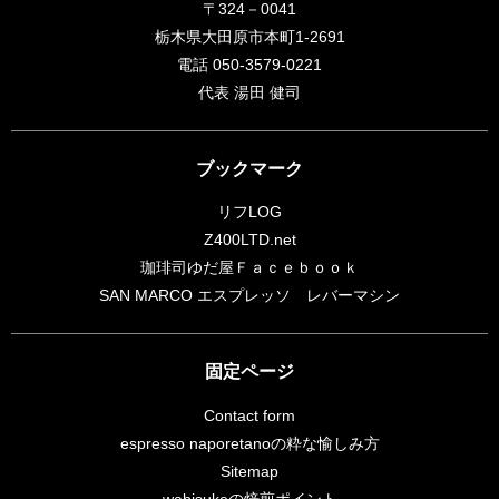
〒324－0041
栃木県大田原市本町1-2691
電話 050-3579-0221
代表 湯田 健司
ブックマーク
リフLOG
Z400LTD.net
珈琲司ゆだ屋Ｆａｃｅｂｏｏｋ
SAN MARCO エスプレッソ レバーマシン
固定ページ
Contact form
espresso naporetanoの粋な愉しみ方
Sitemap
wabisukeの焙煎ポイント