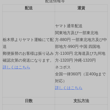
配送情報等
ゲ
配送
運賃
ー
ヤマト通常配送
シ
関東地方及び一部東北地
ョ
栃木県よりヤマト運輸にて配
方-880円 一部東北地方及び中
送
部地方-990円 中国 四国地
ン
郵便振替のお客様は振り込み
方-1100円 北海道及び九州地
確認次第の発送になります。
方-1320円 沖縄-1320円
詳しくはこちら
ネコポス
全国一律360円（豆400gまで
対応）
詳しくはこちら
日数
支払方法