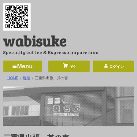
コ
ン
テ
ン
wabisuke
ツ
へ
Specialty coffee & Espresso naporetano
ス
キ
Menu
￥0
ログイン
ッ
HOME
珈琲
三重県出張。其の壱
プ