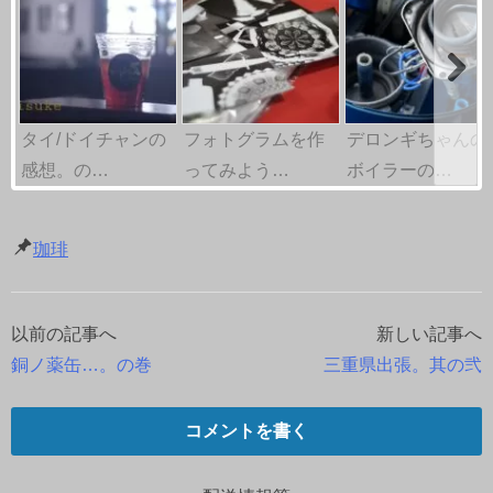
タイ/ドイチャンの
フォトグラムを作
デロンギちゃんの
感想。の…
ってみよう…
ボイラーの…
珈琲
以前の記事へ
新しい記事へ
投
銅ノ薬缶…。の巻
三重県出張。其の弐
稿
ナ
コメントを書く
ビ