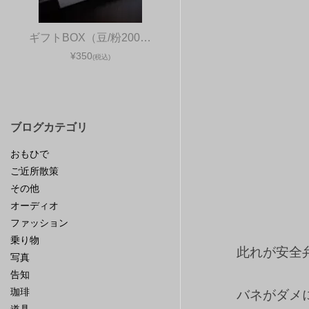
ギフトBOX（豆/粉200…
¥350
(税込)
ブログカテゴリ
おもひで
ご近所散策
その他
オーディオ
ファッション
乗り物
此れが安全
写真
告知
珈琲
バネがダメ