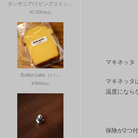
タンザニア/リビングストン…
¥1,000
(税込)
マキネッタ
Butter cake（バ…
マキネッタ
¥300
(税込)
温度になら
保険が2つ