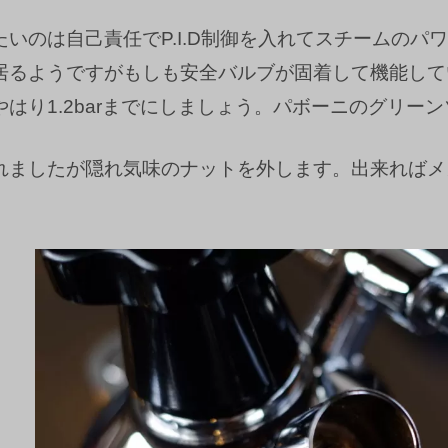
たいのは自己責任でP.I.D制御を入れてスチームの
居るようですがもしも安全バルブが固着して機能して
はり1.2barまでにしましょう。パボーニのグリーンゾー
れましたが隠れ気味のナットを外します。出来ればメ