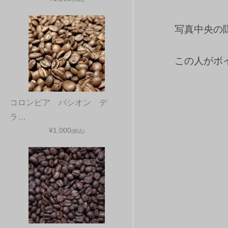
写真中央の
この人がボ
コロンビア パシオン デ
ラ…
¥1,000
(税込)