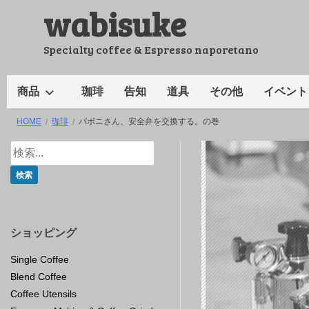
wabisuke
コ
ン
テ
Specialty coffee & Espresso naporetano
ン
ツ
商品
珈琲
告知
道具
その他
イベント
へ
HOME
珈琲
パボニさん、安全弁を交換する。の巻
ス
キ
ッ
プ
ショッピング
Single Coffee
Blend Coffee
Coffee Utensils