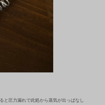
ると圧力漏れで此処から蒸気が出っぱなし