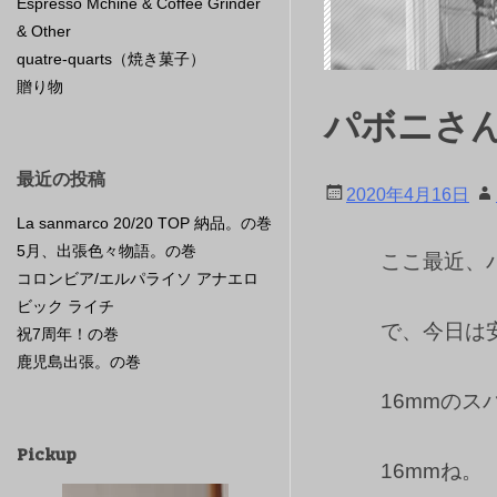
Espresso Mchine & Coffee Grinder
& Other
quatre-quarts（焼き菓子）
贈り物
パボニさ
最近の投稿
2020年4月16日
La sanmarco 20/20 TOP 納品。の巻
5月、出張色々物語。の巻
ここ最近、
コロンビア/エルパライソ アナエロ
ビック ライチ
で、今日は
祝7周年！の巻
鹿児島出張。の巻
16mmの
Pickup
16mmね。