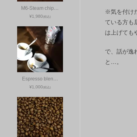
M6-Steam chip…
※気を付け
¥1,980
(税込)
ている方も
は上げてもや
で、話が逸
と…。
Espresso blen…
¥1,000
(税込)