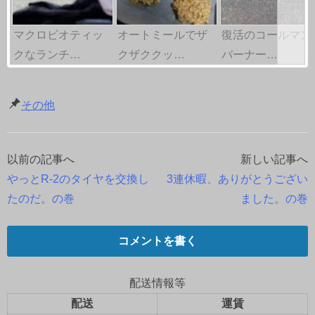
マクロビオティッ
オートミールでザ
復活のコールマン
クなランチ…
クザククッ…
バーナー…
その他
以前の記事へ
新しい記事へ
投
やっとR-2のタイヤを交換し
3連休暇、ありがとうござい
稿
たのだ。の巻
ました。の巻
ナ
コメントを書く
ビ
ゲ
配送情報等
配送
運賃