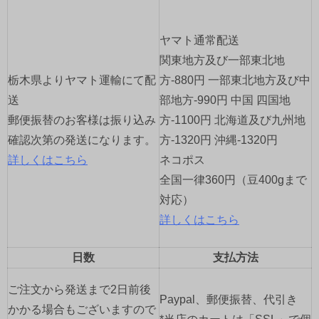
ー
シ
ヤマト通常配送
ョ
関東地方及び一部東北地
栃木県よりヤマト運輸にて配
方-880円 一部東北地方及び中
ン
送
部地方-990円 中国 四国地
郵便振替のお客様は振り込み
方-1100円 北海道及び九州地
確認次第の発送になります。
方-1320円 沖縄-1320円
詳しくはこちら
ネコポス
全国一律360円（豆400gまで
対応）
詳しくはこちら
日数
支払方法
ご注文から発送まで2日前後
Paypal、郵便振替、代引き
かかる場合もございますので