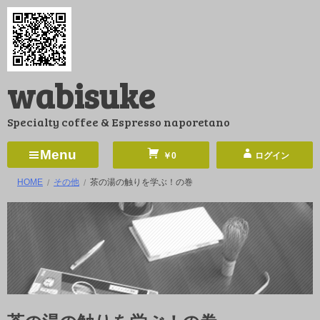
コ
ン
テ
ン
wabisuke
ツ
へ
Specialty coffee & Espresso naporetano
ス
キ
Menu
￥0
ログイン
ッ
HOME
その他
茶の湯の触りを学ぶ！の巻
プ