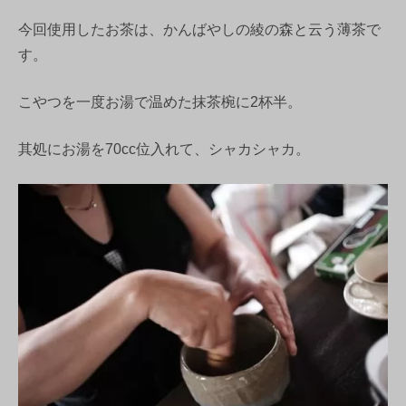
今回使用したお茶は、かんばやしの綾の森と云う薄茶で
す。
こやつを一度お湯で温めた抹茶椀に2杯半。
其処にお湯を70cc位入れて、シャカシャカ。