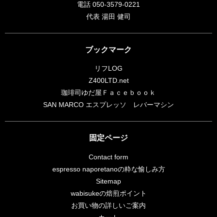
電話 050-3579-0221
代表 湯田 健司
ブックマーク
リフLOG
Z400LTD.net
珈琲司ゆだ屋Ｆａｃｅｂｏｏｋ
SAN MARCO エスプレッソ レバーマシン
固定ページ
Contact form
espresso naporetanoの粋な愉しみ方
Sitemap
wabisukeの焙煎ポイント
お買い物の詳しいご案内