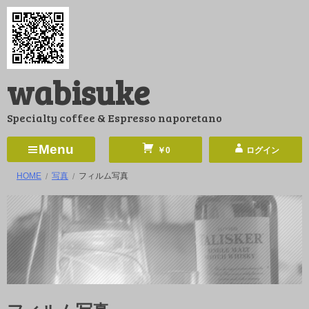
コ
ン
テ
ン
wabisuke
ツ
へ
Specialty coffee & Espresso naporetano
ス
キ
Menu
￥0
ログイン
ッ
HOME
写真
フィルム写真
プ