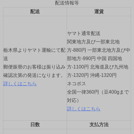
配送情報等
ゲ
配送
運賃
ー
ヤマト通常配送
シ
関東地方及び一部東北地
ョ
栃木県よりヤマト運輸にて配
方-880円 一部東北地方及び中
送
部地方-990円 中国 四国地
ン
郵便振替のお客様は振り込み
方-1100円 北海道及び九州地
確認次第の発送になります。
方-1320円 沖縄-1320円
詳しくはこちら
ネコポス
全国一律360円（豆400gまで
対応）
詳しくはこちら
日数
支払方法