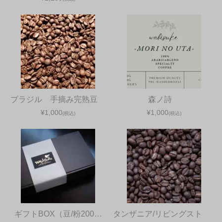
ブラジル 手摘み完熟豆
森ノ詩
¥1,000
¥1,000
(税込)
(税込)
ギフトBOX（豆/粉200…
タンザニア/リビングスト