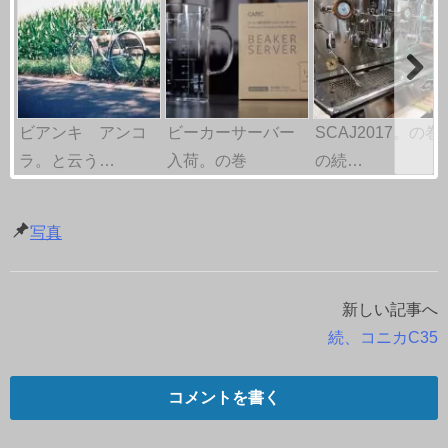
ビアンキ アンコ
ビーカーサーバー
SCAJ2017。の巻
ラ。と云う…
入荷。の巻
の続…
写真
新しい記事へ
投
続、コニカC35
稿
ナ
コメントを書く
ビ