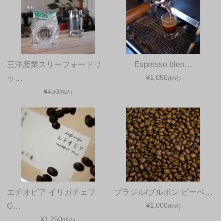
三洋産業スリーフォードリ
Espresso blen…
¥1,050
ッ…
(税込)
¥450
(税込)
エチオピア イリガチェフ
ブラジル/ブルボン ピーベ…
¥1,000
G…
(税込)
¥1,250
(税込)