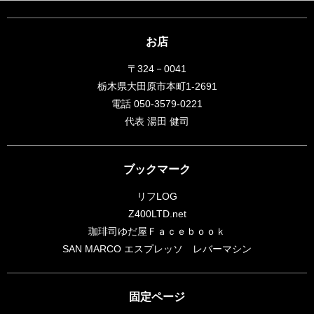
お店
〒324－0041
栃木県大田原市本町1-2691
電話 050-3579-0221
代表 湯田 健司
ブックマーク
リフLOG
Z400LTD.net
珈琲司ゆだ屋Ｆａｃｅｂｏｏｋ
SAN MARCO エスプレッソ レバーマシン
固定ページ