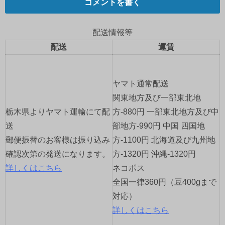
ナ
コメントを書く
ビ
配送情報等
ゲ
配送
運賃
ー
ヤマト通常配送
シ
関東地方及び一部東北地
ョ
栃木県よりヤマト運輸にて配
方-880円 一部東北地方及び中
送
部地方-990円 中国 四国地
ン
郵便振替のお客様は振り込み
方-1100円 北海道及び九州地
確認次第の発送になります。
方-1320円 沖縄-1320円
詳しくはこちら
ネコポス
全国一律360円（豆400gまで
対応）
詳しくはこちら