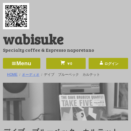
コ
ン
テ
ン
wabisuke
ツ
へ
Specialty coffee & Espresso naporetano
ス
キ
Menu
￥0
ログイン
ッ
HOME
オーディオ
デイブ ブルーベック カルテット
プ