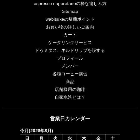
espresso naporetanoの粋な愉しみ方
Sitemap
wabisukeの焙煎ポイント
お買い物の詳しいご案内
カート
ケータリングサービス
ドゥミタス、ネルドリップを喫する
プロフィール
メンバー
各種コーヒー講習
商品
店舗様用の珈琲
自家水洗とは？
営業日カレンダー
今月(2026年8月)
日
月
火
水
木
金
土