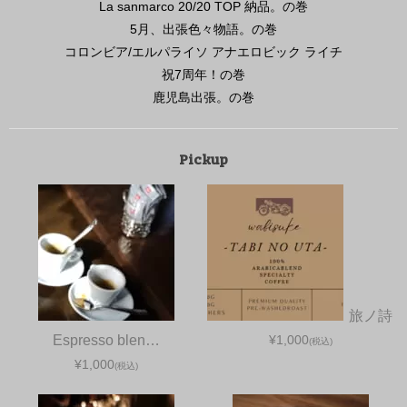
La sanmarco 20/20 TOP 納品。の巻
5月、出張色々物語。の巻
コロンビア/エルパライソ アナエロビック ライチ
祝7周年！の巻
鹿児島出張。の巻
Pickup
旅ノ詩
Espresso blen…
¥1,000
(税込)
¥1,000
(税込)