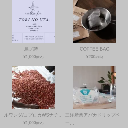
鳥ノ詩
COFFEE BAG
¥1,000
¥200
(税込)
(税込)
ルワンダ/コプロカWSナチ…
三洋産業アバカドリップペ
¥1,000
ー…
(税込)