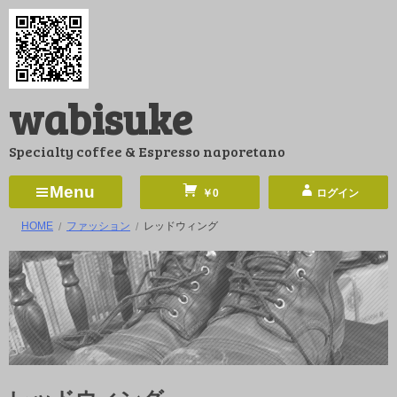
コ
ン
テ
ン
wabisuke
ツ
へ
Specialty coffee & Espresso naporetano
ス
キ
Menu
￥0
ログイン
ッ
HOME
ファッション
レッドウィング
プ