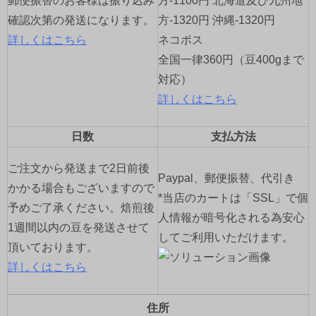
郵便振替のお客様は振り込み
方-1100円 北海道及び九州地
確認次第の発送になります。
方-1320円 沖縄-1320円
詳しくはこちら
ネコポス
全国一律360円（豆400gまで
対応）
詳しくはこちら
日数
支払方法
ご注文から発送まで2日前後
Paypal、郵便振替、代引き
かかる場合もございますので
*当店のカートは「SSL」で個
予めご了承ください。焙煎後
人情報が暗号化される為安心
1週間以内の豆を発送させて
してご利用いただけます。
頂いております。
詳しくはこちら
住所