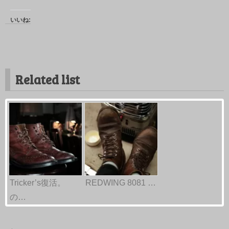
いいね:
Related list
Tricker’s復活。
REDWING 8081 …
の…