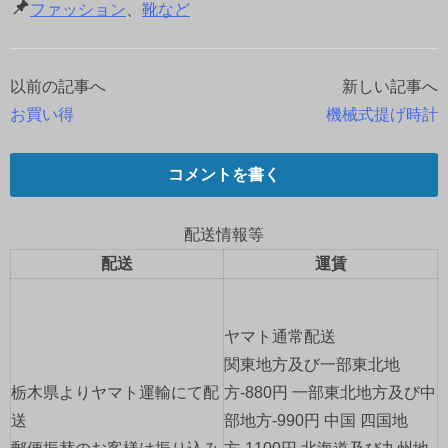
ファッション
、
靴など
以前の記事へ
新しい記事へ
投
お買い得
機械式提げ時計
稿
ナ
コメントを書く
ビ
配送情報等
ゲ
配送
運賃
ー
ヤマト通常配送
シ
関東地方及び一部東北地
ョ
栃木県よりヤマト運輸にて配
方-880円 一部東北地方及び中
送
部地方-990円 中国 四国地
ン