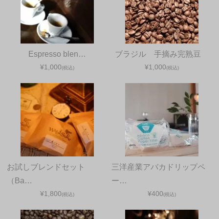
Espresso blen…
ブラジル 手摘み完熟豆
¥1,000
¥1,000
(税込)
(税込)
お試しブレンドセット
三洋産業アバカドリップペ
（Ba…
ー…
¥1,800
¥400
(税込)
(税込)