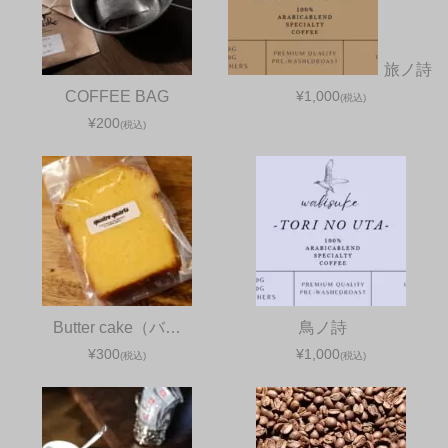
旅ノ詩
COFFEE BAG
¥1,000
(税込)
¥200
(税込)
Butter cake（バ…
鳥ノ詩
¥300
¥1,000
(税込)
(税込)