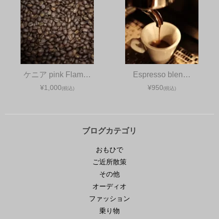
ケニア pink Flam…
Espresso blen…
¥1,000
¥950
(税込)
(税込)
ブログカテゴリ
おもひで
ご近所散策
その他
オーディオ
ファッション
乗り物