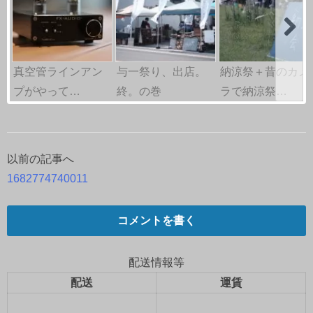
真空管ラインアン
与一祭り、出店。
納涼祭＋昔のカメ
プがやって…
終。の巻
ラで納涼祭…
以前の記事へ
投
1682774740011
稿
ナ
コメントを書く
ビ
配送情報等
ゲ
配送
運賃