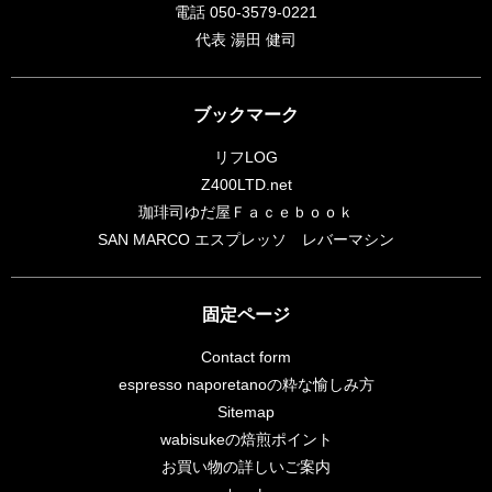
電話 050-3579-0221
代表 湯田 健司
ブックマーク
リフLOG
Z400LTD.net
珈琲司ゆだ屋Ｆａｃｅｂｏｏｋ
SAN MARCO エスプレッソ レバーマシン
固定ページ
Contact form
espresso naporetanoの粋な愉しみ方
Sitemap
wabisukeの焙煎ポイント
お買い物の詳しいご案内