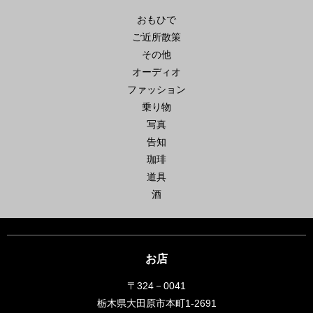
おもひで
ご近所散策
その他
オーディオ
ファッション
乗り物
写真
告知
珈琲
道具
酒
お店
〒324－0041
栃木県大田原市本町1-2691