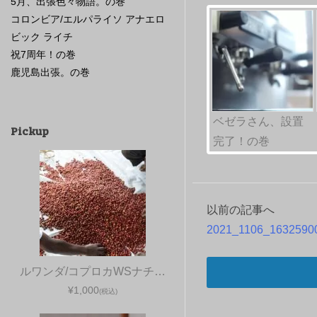
5月、出張色々物語。の巻
コロンビア/エルパライソ アナエロ
ビック ライチ
祝7周年！の巻
鹿児島出張。の巻
ベゼラさん、設置
Pickup
完了！の巻
以前の記事へ
投
2021_1106_1632590
稿
ルワンダ/コプロカWSナチ…
ナ
¥1,000
(税込)
ビ