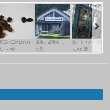
Next
禿豆の正体は此れ
温泉と岩盤浴…。
北イタリアを感じ
だ！の巻
の巻
て来た話。…