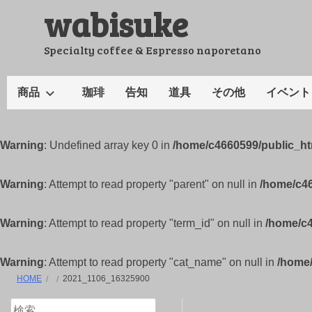
wabisuke
コ
ン
テ
Specialty coffee & Espresso naporetano
ン
ツ
商品
珈琲
告知
道具
その他
イベント
へ
ス
キ
Warning
: Undefined array key 0 in
/home/c4660599/public_h
ッ
プ
Warning
: Attempt to read property "parent" on null in
/home/c4
Warning
: Attempt to read property "term_id" on null in
/home/c
Warning
: Attempt to read property "cat_name" on null in
/home
HOME
2021_1106_16325900