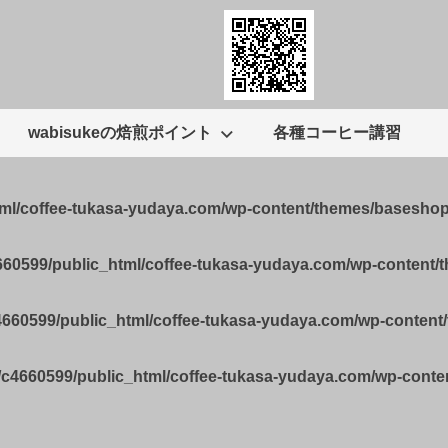
wabisukeの焙煎ポイント
各種コーヒー講習
tml/coffee-tukasa-yudaya.com/wp-content/themes/basesho
660599/public_html/coffee-tukasa-yudaya.com/wp-content
4660599/public_html/coffee-tukasa-yudaya.com/wp-conten
/c4660599/public_html/coffee-tukasa-yudaya.com/wp-cont