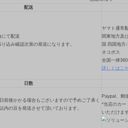
配送
ヤマト通常
輸にて配送
関東地方及び
振り込み確認次第の発送になります。
国 四国地方-
ネコポス
全国一律36
詳しくはこ
日数
Paypal、
2日前後かかる場合もございますので予めご了承く
*当店のカー
間以内の豆を発送させて頂いております。
いただけま