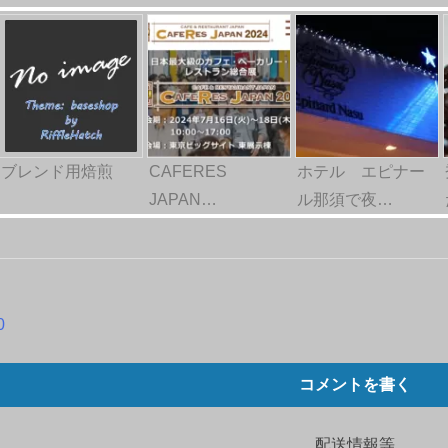
ブレンド用焙煎
CAFERES
ホテル エピナー
JAPAN…
ル那須で夜…
0
コメントを書く
配送情報等