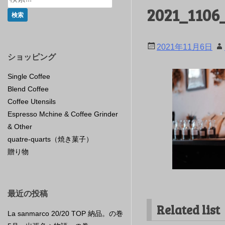
2021_1106
2021年11月6日
ショッピング
Single Coffee
Blend Coffee
Coffee Utensils
Espresso Mchine & Coffee Grinder
& Other
quatre-quarts（焼き菓子）
贈り物
最近の投稿
Related list
La sanmarco 20/20 TOP 納品。の巻