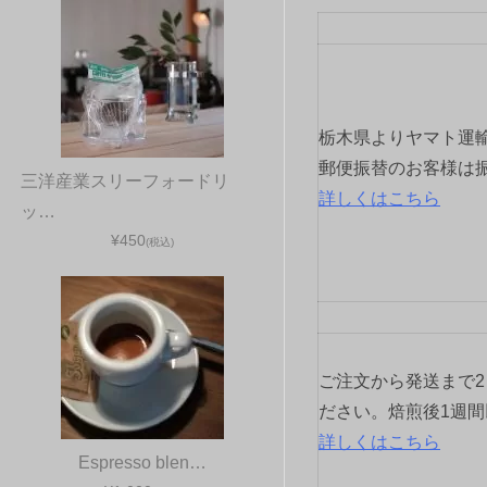
ゲ
ー
シ
栃木県よりヤマト運
ョ
郵便振替のお客様は
三洋産業スリーフォードリ
詳しくはこちら
ッ…
ン
¥450
(税込)
ご注文から発送まで
ださい。焙煎後1週
詳しくはこちら
Espresso blen…