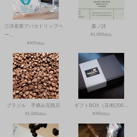
三洋産業アバカドリップペ
森ノ詩
¥1,000
ー…
(税込)
¥400
(税込)
ブラジル 手摘み完熟豆
ギフトBOX（豆/粉200…
¥1,000
¥350
(税込)
(税込)