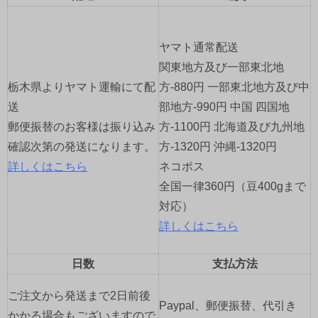
ー
シ
ヤマト通常配送
ョ
関東地方及び一部東北地
栃木県よりヤマト運輸にて配
方-880円 一部東北地方及び中
ン
送
部地方-990円 中国 四国地
郵便振替のお客様は振り込み
方-1100円 北海道及び九州地
確認次第の発送になります。
方-1320円 沖縄-1320円
詳しくはこちら
ネコポス
全国一律360円（豆400gまで
対応）
詳しくはこちら
日数
支払方法
ご注文から発送まで2日前後
Paypal、郵便振替、代引き
かかる場合もございますので