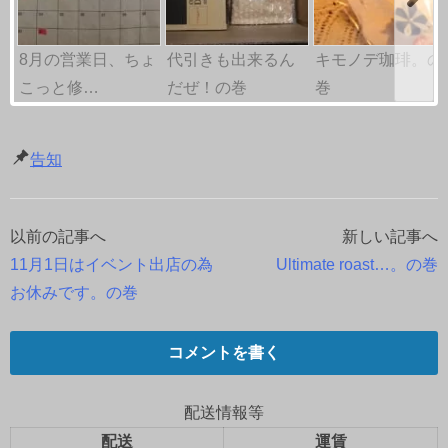
8月の営業日、ちょ
代引きも出来るん
キモノデ珈琲。の
こっと修…
だぜ！の巻
巻
告知
以前の記事へ
新しい記事へ
投
11月1日はイベント出店の為
Ultimate roast…。の巻
稿
お休みです。の巻
ナ
コメントを書く
ビ
ゲ
配送情報等
配送
運賃