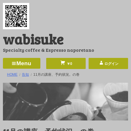
コ
ン
テ
ン
wabisuke
ツ
へ
Specialty coffee & Espresso naporetano
ス
キ
Menu
￥0
ログイン
ッ
HOME
告知
11月の講座、予約状況。の巻
プ