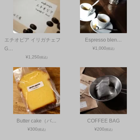
エチオピア イリガチェフ
Espresso blen…
¥1,000
G…
(税込)
¥1,250
(税込)
Butter cake（バ…
COFFEE BAG
¥300
¥200
(税込)
(税込)