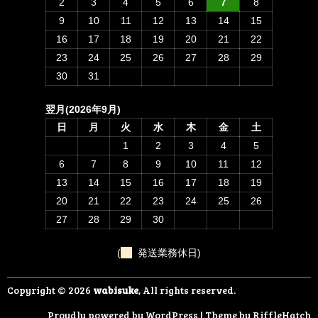
2
3
4
5
6
7
8
9
10
11
12
13
14
15
16
17
18
19
20
21
22
23
24
25
26
27
28
29
30
31
翌月(2026年9月)
日
月
火
水
木
金
土
1
2
3
4
5
6
7
8
9
10
11
12
13
14
15
16
17
18
19
20
21
22
23
24
25
26
27
28
29
30
(
発送業務休日)
Copyright © 2026
wabisuke
, All rights reserved.
Proudly powered by WordPress
|
Theme by
RiffleHatch