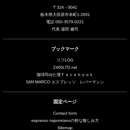
〒324－0041
栃木県大田原市本町1-2691
電話 050-3579-0221
代表 湯田 健司
ブックマーク
リフLOG
Z400LTD.net
珈琲司ゆだ屋Ｆａｃｅｂｏｏｋ
SAN MARCO エスプレッソ レバーマシン
固定ページ
Contact form
espresso naporetanoの粋な愉しみ方
Sitemap