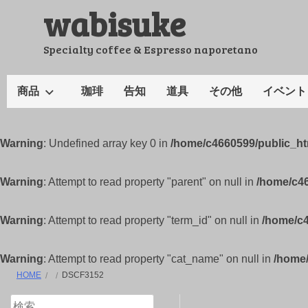
wabisuke
コ
ン
テ
Specialty coffee & Espresso naporetano
ン
ツ
商品
珈琲
告知
道具
その他
イベント
へ
ス
キ
Warning
: Undefined array key 0 in
/home/c4660599/public_h
ッ
プ
Warning
: Attempt to read property "parent" on null in
/home/c4
Warning
: Attempt to read property "term_id" on null in
/home/c
Warning
: Attempt to read property "cat_name" on null in
/home
HOME
DSCF3152