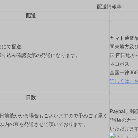
配送情報等
配送
ヤマト通常
輸にて配送
関東地方及び
振り込み確認次第の発送になります。
国 四国地方-
ネコポス
全国一律36
詳しくはこ
日数
Paypal、
2日前後かかる場合もございますので予めご了承く
*当店のカー
間以内の豆を発送させて頂いております。
いただけま