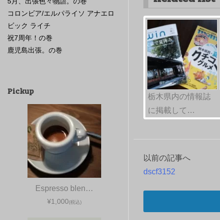
5月、出張色々物語。の巻
コロンビア/エルパライソ アナエロ
ビック ライチ
祝7周年！の巻
鹿児島出張。の巻
Pickup
栃木県内の情報誌
に掲載して…
以前の記事へ
投
dscf3152
稿
Espresso blen…
ナ
¥1,000
(税込)