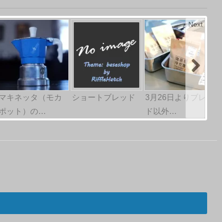
Next
マキネッタ（モカ
ショートブレッド
3月26日よりブレン
ポット）の…
ド以外…