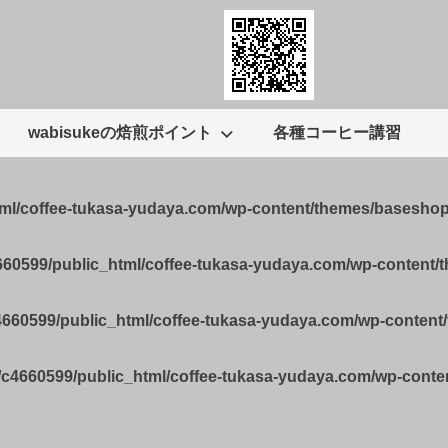
wabisukeの焙煎ポイント
各種コーヒー講習
tml/coffee-tukasa-yudaya.com/wp-content/themes/basesho
660599/public_html/coffee-tukasa-yudaya.com/wp-content
4660599/public_html/coffee-tukasa-yudaya.com/wp-conten
/c4660599/public_html/coffee-tukasa-yudaya.com/wp-cont