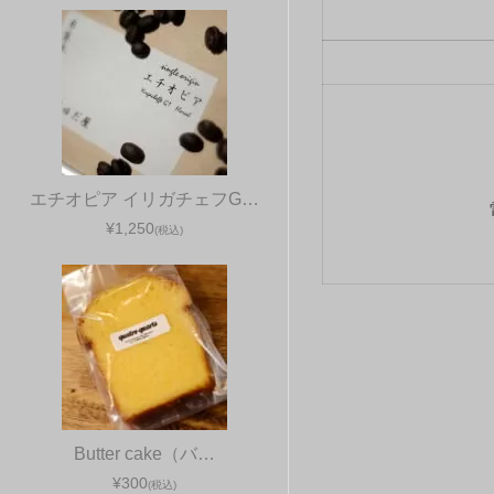
エチオピア イリガチェフG…
¥1,250
(税込)
Butter cake（バ…
¥300
(税込)