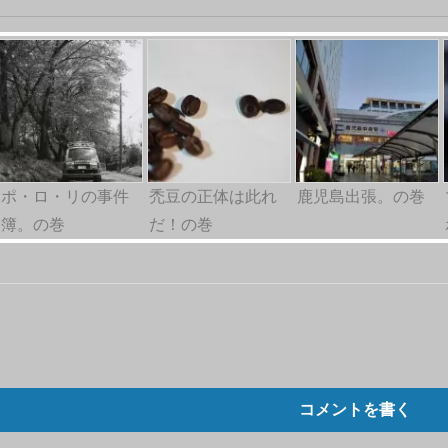
ポ・ロ・リの事件
禿豆の正体は此れ
鹿児島出張。の巻
簿。の巻
だ！の巻
コメントを書く