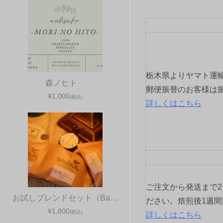
ビ
ゲ
ー
シ
栃木県よりヤマト運
森ノヒト
ョ
郵便振替のお客様は
¥1,000
(税込)
詳しくはこちら
ン
ご注文から発送まで
お試しブレンドセット（Ba…
ださい。焙煎後1週
¥1,800
(税込)
詳しくはこちら