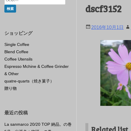
dscf3152
2016年10月1日
ショッピング
Single Coffee
Blend Coffee
Coffee Utensils
Espresso Mchine & Coffee Grinder
& Other
quatre-quarts（焼き菓子）
贈り物
最近の投稿
La sanmarco 20/20 TOP 納品。の巻
Related list