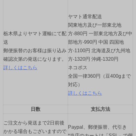
ー
ヤマト通常配送
シ
関東地方及び一部東北地
ョ
栃木県よりヤマト運輸にて配
方-880円 一部東北地方及び中
送
部地方-990円 中国 四国地
ン
郵便振替のお客様は振り込み
方-1100円 北海道及び九州地
確認次第の発送になります。
方-1320円 沖縄-1320円
詳しくはこちら
ネコポス
全国一律360円（豆400gまで
対応）
詳しくはこちら
日数
支払方法
ご注文から発送まで2日前後
Paypal、郵便振替、代引き
かかる場合もございますので
*当店のカートは「SSL」で個