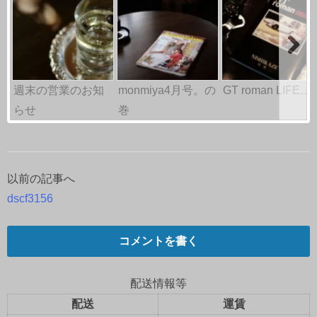
週末の営業のお知
monmiya4月号。の
GT roman LIFE…
らせ
巻
以前の記事へ
投
dscf3156
稿
ナ
コメントを書く
ビ
配送情報等
ゲ
配送
運賃