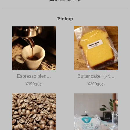
Pickup
Espresso blen…
Butter cake（バ…
¥950
¥300
(税込)
(税込)