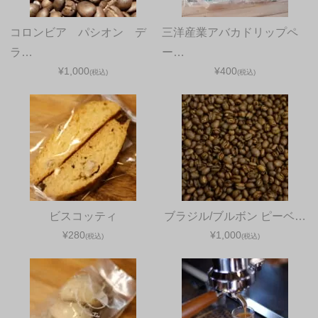
コロンビア パシオン デ
三洋産業アバカドリップペ
ラ…
ー…
¥1,000
¥400
(税込)
(税込)
ビスコッティ
ブラジル/ブルボン ピーベ…
¥280
¥1,000
(税込)
(税込)