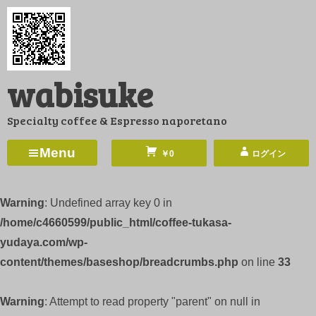
コ
ン
テ
ン
wabisuke
ツ
へ
Specialty coffee & Espresso naporetano
ス
キ
Menu
￥0
ログイン
ッ
プ
Warning
: Undefined array key 0 in
/home/c4660599/public_html/coffee-tukasa-
yudaya.com/wp-
content/themes/baseshop/breadcrumbs.php
on line
33
Warning
: Attempt to read property "parent" on null in