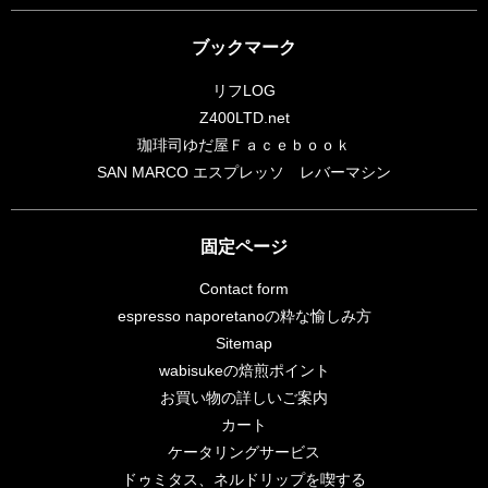
ブックマーク
リフLOG
Z400LTD.net
珈琲司ゆだ屋Ｆａｃｅｂｏｏｋ
SAN MARCO エスプレッソ レバーマシン
固定ページ
Contact form
espresso naporetanoの粋な愉しみ方
Sitemap
wabisukeの焙煎ポイント
お買い物の詳しいご案内
カート
ケータリングサービス
ドゥミタス、ネルドリップを喫する