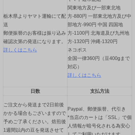
シ
関東地方及び一部東北地
ョ
栃木県よりヤマト運輸にて配
方-880円 一部東北地方及び中
送
部地方-990円 中国 四国地
ン
郵便振替のお客様は振り込み
方-1100円 北海道及び九州地
確認次第の発送になります。
方-1320円 沖縄-1320円
詳しくはこちら
ネコポス
全国一律360円（豆400gまで
対応）
詳しくはこちら
日数
支払方法
ご注文から発送まで2日前後
Paypal、郵便振替、代引き
かかる場合もございますので
*当店のカートは「SSL」で個
予めご了承ください。焙煎後
人情報が暗号化される為安心
1週間以内の豆を発送させて
してご利用いただけます。