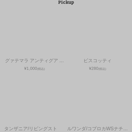
Pickup
グァテマラ アンティグア …
ビスコッティ
¥1,000
¥280
(税込)
(税込)
タンザニア/リビングスト
ルワンダ/コプロカWSナチ…