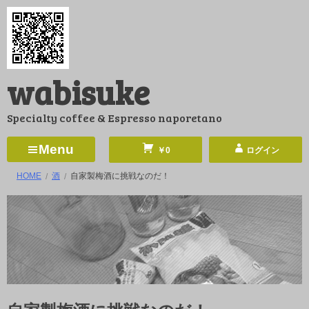
コ
ン
テ
ン
wabisuke
ツ
へ
Specialty coffee & Espresso naporetano
ス
キ
Menu
￥0
ログイン
ッ
HOME
酒
自家製梅酒に挑戦なのだ！
プ