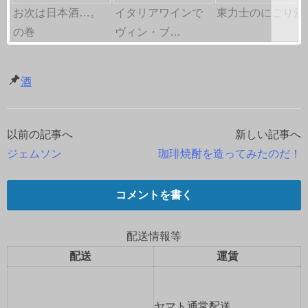
お次は日本酒…。
イタリアワインで
東力士のにごり酒
の巻
ヴィン・ブ…
酒
以前の記事へ
新しい記事へ
投
ジェムソン
珈琲焼酎を造ってみたのだ！
稿
ナ
コメントを書く
ビ
配送情報等
ゲ
配送
運賃
ー
ヤマト通常配送