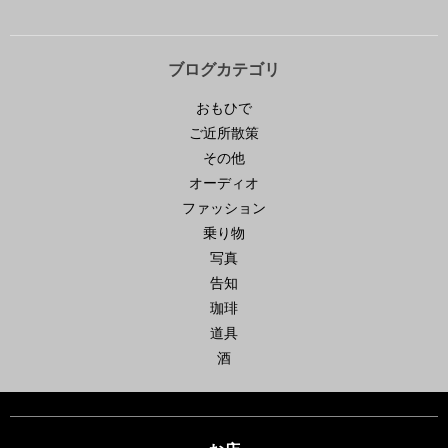
ブログカテゴリ
おもひで
ご近所散策
その他
オーディオ
ファッション
乗り物
写真
告知
珈琲
道具
酒