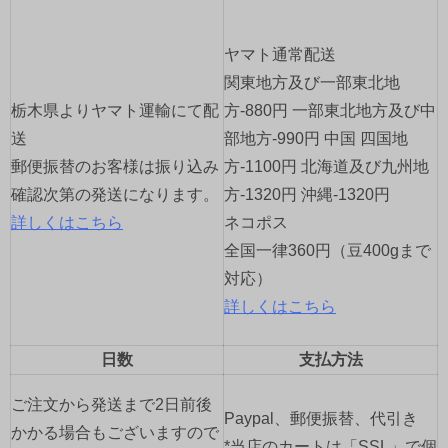
ー
ヤマト通常配送
シ
関東地方及び一部東北地
ョ
栃木県よりヤマト運輸にて配
方-880円 一部東北地方及び中
送
部地方-990円 中国 四国地
ン
郵便振替のお客様は振り込み
方-1100円 北海道及び九州地
確認次第の発送になります。
方-1320円 沖縄-1320円
詳しくはこちら
ネコポス
全国一律360円（豆400gまで
対応）
詳しくはこちら
日数
支払方法
ご注文から発送まで2日前後
Paypal、郵便振替、代引き
かかる場合もございますので
*当店のカートは「SSL」で個