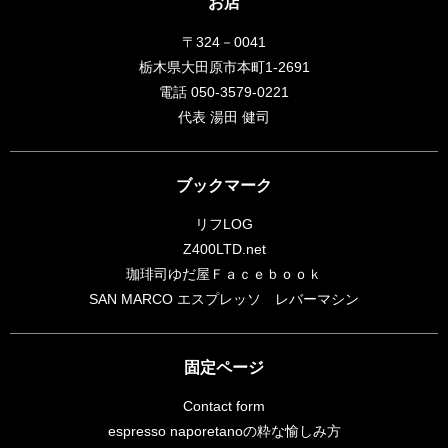
お店
〒324－0041
栃木県大田原市本町1-2691
電話 050-3579-0221
代表 湯田 健司
ブックマーク
リフLOG
Z400LTD.net
珈琲司ゆだ屋Ｆａｃｅｂｏｏｋ
SAN MARCO エスプレッソ レバーマシン
固定ページ
Contact form
espresso naporetanoの粋な愉しみ方