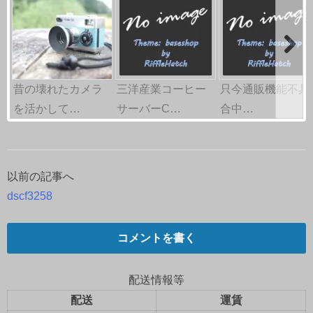
昔の壊れたカメラ
三洋産業コーヒー
只今通販機能不具
を活かして…
サーバーC…
合中…
以前の記事へ
投
dscf3258
稿
ナ
コメントを書く
ビ
配送情報等
ゲ
配送
運賃