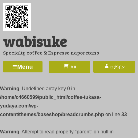
コ
ン
テ
ン
wabisuke
ツ
へ
Specialty coffee & Espresso naporetano
ス
キ
Menu
￥0
ログイン
ッ
プ
Warning
: Undefined array key 0 in
/home/c4660599/public_html/coffee-tukasa-
yudaya.com/wp-
content/themes/baseshop/breadcrumbs.php
on line
33
Warning
: Attempt to read property "parent" on null in