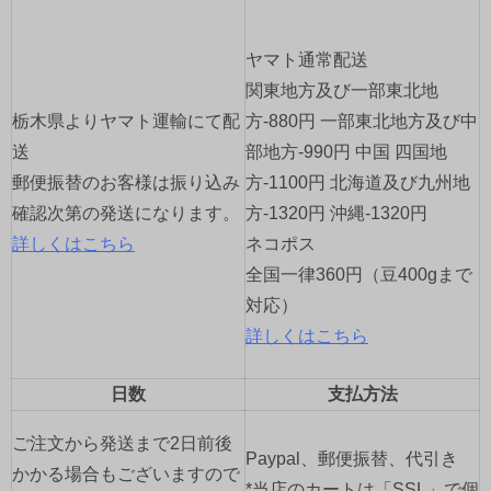
ー
ヤマト通常配送
シ
関東地方及び一部東北地
ョ
栃木県よりヤマト運輸にて配
方-880円 一部東北地方及び中
送
部地方-990円 中国 四国地
ン
郵便振替のお客様は振り込み
方-1100円 北海道及び九州地
確認次第の発送になります。
方-1320円 沖縄-1320円
詳しくはこちら
ネコポス
全国一律360円（豆400gまで
対応）
詳しくはこちら
日数
支払方法
ご注文から発送まで2日前後
Paypal、郵便振替、代引き
かかる場合もございますので
*当店のカートは「SSL」で個