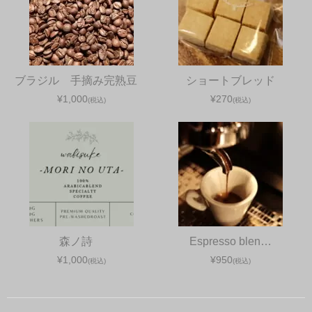
ブラジル 手摘み完熟豆
ショートブレッド
¥1,000
¥270
(税込)
(税込)
森ノ詩
Espresso blen…
¥1,000
¥950
(税込)
(税込)