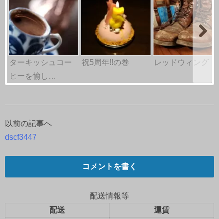
ターキッシュコー
祝5周年!!の巻
レッドウィング
ヒーを愉し…
以前の記事へ
投
dscf3447
稿
ナ
コメントを書く
ビ
配送情報等
ゲ
配送
運賃