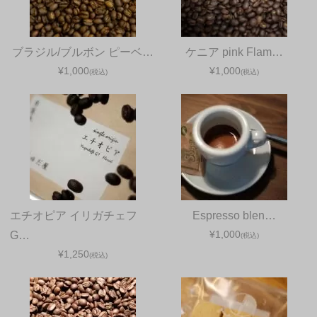
ブラジル/ブルボン ピーベ…
ケニア pink Flam…
¥1,000
¥1,000
(税込)
(税込)
エチオピア イリガチェフ
Espresso blen…
¥1,000
G…
(税込)
¥1,250
(税込)