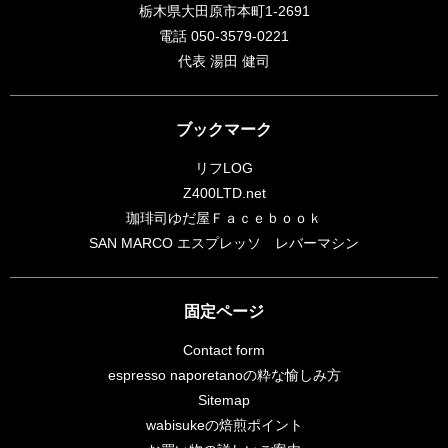
栃木県大田原市本町1-2691
電話 050-3579-0221
代表 湯田 健司
ブックマーク
リフLOG
Z400LTD.net
珈琲司ゆだ屋Ｆａｃｅｂｏｏｋ
SAN MARCO エスプレッソ レバーマシン
固定ページ
Contact form
espresso naporetanoの粋な愉しみ方
Sitemap
wabisukeの焙煎ポイント