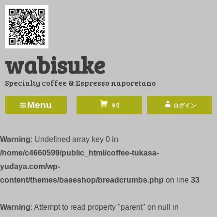
コ
ン
テ
ン
wabisuke
ツ
へ
Specialty coffee & Espresso naporetano
ス
キ
Menu
￥0
ログイン
ッ
プ
Warning
: Undefined array key 0 in
/home/c4660599/public_html/coffee-tukasa-
yudaya.com/wp-
content/themes/baseshop/breadcrumbs.php
on line
33
Warning
: Attempt to read property "parent" on null in