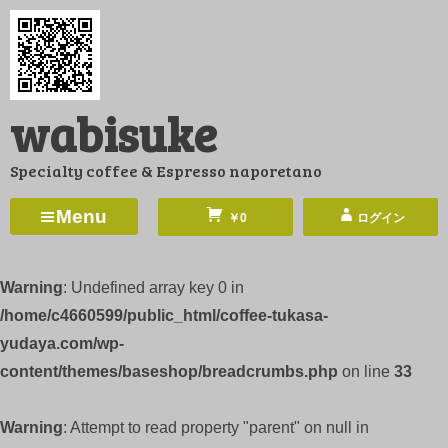
コ
ン
テ
ン
wabisuke
ツ
へ
Specialty coffee & Espresso naporetano
ス
キ
Menu
￥0
ログイン
ッ
プ
Warning
: Undefined array key 0 in
/home/c4660599/public_html/coffee-tukasa-
yudaya.com/wp-
content/themes/baseshop/breadcrumbs.php
on line
33
Warning
: Attempt to read property "parent" on null in