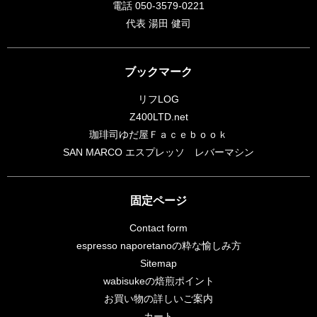
電話 050-3579-0221
代表 湯田 健司
ブックマーク
リフLOG
Z400LTD.net
珈琲司ゆだ屋Ｆａｃｅｂｏｏｋ
SAN MARCO エスプレッソ レバーマシン
固定ページ
Contact form
espresso naporetanoの粋な愉しみ方
Sitemap
wabisukeの焙煎ポイント
お買い物の詳しいご案内
カート