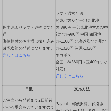
ー
ヤマト通常配送
シ
関東地方及び一部東北地
ョ
栃木県よりヤマト運輸にて配
方-880円 一部東北地方及び中
送
部地方-990円 中国 四国地
ン
郵便振替のお客様は振り込み
方-1100円 北海道及び九州地
確認次第の発送になります。
方-1320円 沖縄-1320円
詳しくはこちら
ネコポス
全国一律360円（豆400gまで
対応）
詳しくはこちら
日数
支払方法
ご注文から発送まで2日前後
Paypal、郵便振替、代引き
かかる場合もございますので
*当店のカートは「SSL」で個