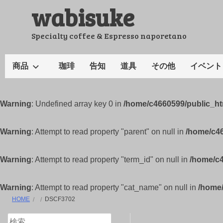
wabisuke
コ
ン
テ
Specialty coffee & Espresso naporetano
ン
ツ
商品
珈琲
告知
道具
その他
イベント
へ
ス
キ
Warning
: Undefined array key 0 in
/home/c4660599/public_h
ッ
プ
Warning
: Attempt to read property "parent" on null in
/home/c4
Warning
: Attempt to read property "term_id" on null in
/home/c
Warning
: Attempt to read property "cat_name" on null in
/home
HOME
DSCF3702