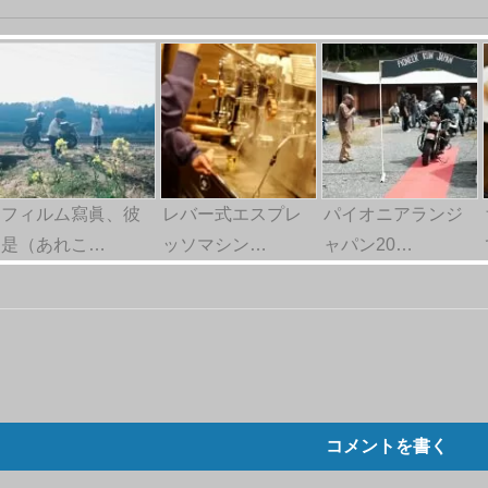
フィルム寫眞、彼
レバー式エスプレ
パイオニアランジ
是（あれこ…
ッソマシン…
ャパン20…
コメントを書く