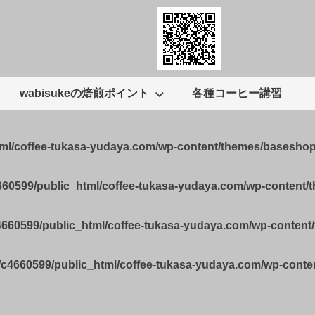
wabisukeの焙煎ポイント
各種コーヒー講習
tml/coffee-tukasa-yudaya.com/wp-content/themes/basesho
660599/public_html/coffee-tukasa-yudaya.com/wp-content
4660599/public_html/coffee-tukasa-yudaya.com/wp-conten
/c4660599/public_html/coffee-tukasa-yudaya.com/wp-cont