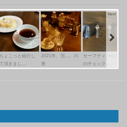
Next
ちょこっと紹介し
2021年、完…。の
セーフティバルブ
て頂きまし…
巻
のチェック…