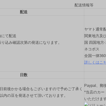
配送情報等
配送
ヤマト通常
輸にて配送
関東地方及び
振り込み確認次第の発送になります。
国 四国地方-
ネコポス
全国一律36
詳しくはこ
日数
Paypal、
2日前後かかる場合もございますので予めご了承く
*当店のカー
間以内の豆を発送させて頂いております。
いただけま