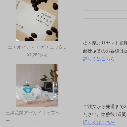
ビ
ゲ
ー
シ
栃木県よりヤマト運
エチオピア イリガチェフG…
ョ
郵便振替のお客様は
¥1,250
(税込)
詳しくはこちら
ン
ご注文から発送まで
三洋産業アバカドリップペ
ださい。焙煎後1週
ー…
詳しくはこちら