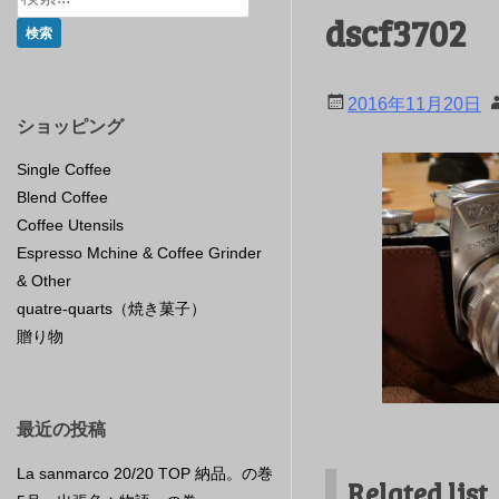
dscf3702
2016年11月20日
ショッピング
Single Coffee
Blend Coffee
Coffee Utensils
Espresso Mchine & Coffee Grinder
& Other
quatre-quarts（焼き菓子）
贈り物
最近の投稿
La sanmarco 20/20 TOP 納品。の巻
Related list