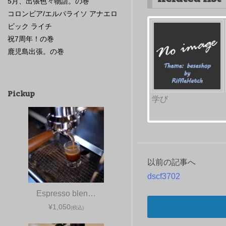
5月、出張色々物語。の巻
コロンビア/エルパライソ アナエロ
ビック ライチ
祝7周年！の巻
鹿児島出張。の巻
Pickup
学び
以前の記事へ
投
dscf3702
稿
Espresso blen…
ナ
¥1,050
(税込)