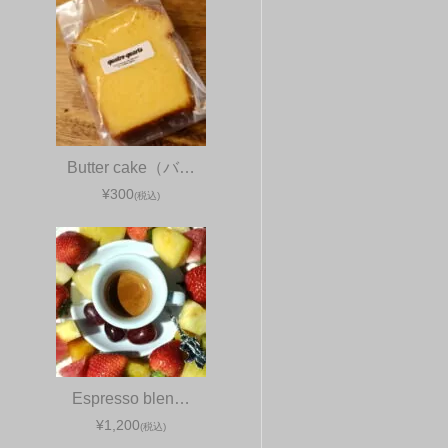
Butter cake（バ…
¥300
(税込)
Espresso blen…
¥1,200
(税込)