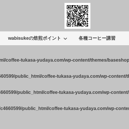
wabisukeの焙煎ポイント
各種コーヒー講習
tml/coffee-tukasa-yudaya.com/wp-content/themes/basesho
660599/public_html/coffee-tukasa-yudaya.com/wp-content
4660599/public_html/coffee-tukasa-yudaya.com/wp-conten
/c4660599/public_html/coffee-tukasa-yudaya.com/wp-cont