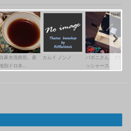
Next
自家水洗焙煎。産
カムイ ノンノ
パボニさん、プレ
地別ドロ水…
ッシャース…