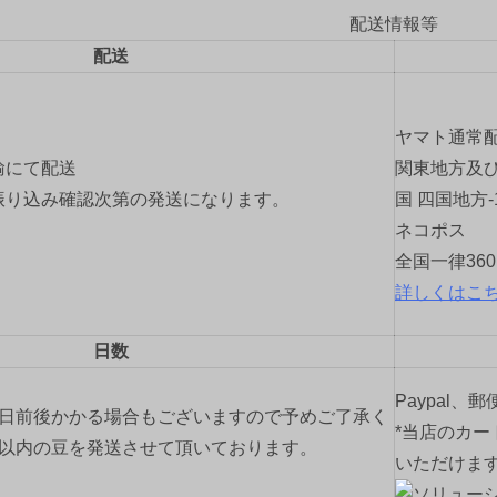
配送情報等
配送
ヤマト通常
輸にて配送
関東地方及び
振り込み確認次第の発送になります。
国 四国地方-
ネコポス
全国一律36
詳しくはこ
日数
Paypal、
2日前後かかる場合もございますので予めご了承く
*当店のカー
間以内の豆を発送させて頂いております。
いただけま