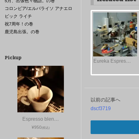
5月、出張色々物語。の巻
コロンビア/エルパライソ アナエロ
ビック ライチ
祝7周年！の巻
鹿児島出張。の巻
Pickup
Eureka Espres…
以前の記事へ
投
dscf3719
稿
Espresso blen…
ナ
¥950
(税込)