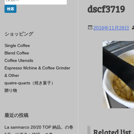
dscf3719
2016年11月26日
ショッピング
Single Coffee
Blend Coffee
Coffee Utensils
Espresso Mchine & Coffee Grinder
& Other
quatre-quarts（焼き菓子）
贈り物
最近の投稿
La sanmarco 20/20 TOP 納品。の巻
Related list