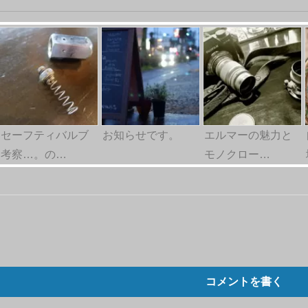
セーフティバルブ
お知らせです。
エルマーの魅力と
考察…。の…
モノクロー…
コメントを書く