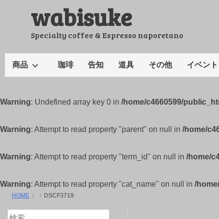
wabisuke
コ
ン
テ
Specialty coffee & Espresso naporetano
ン
ツ
商品
珈琲
告知
道具
その他
イベント
へ
ス
キ
Warning
: Undefined array key 0 in
/home/c4660599/public_h
ッ
プ
Warning
: Attempt to read property "parent" on null in
/home/c4
Warning
: Attempt to read property "term_id" on null in
/home/c
Warning
: Attempt to read property "cat_name" on null in
/home
HOME
DSCF3719