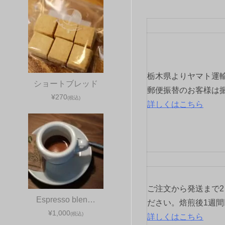
ビ
ゲ
ー
シ
栃木県よりヤマト運
ショートブレッド
ョ
郵便振替のお客様は
¥270
(税込)
詳しくはこちら
ン
ご注文から発送まで
Espresso blen…
ださい。焙煎後1週
¥1,000
(税込)
詳しくはこちら