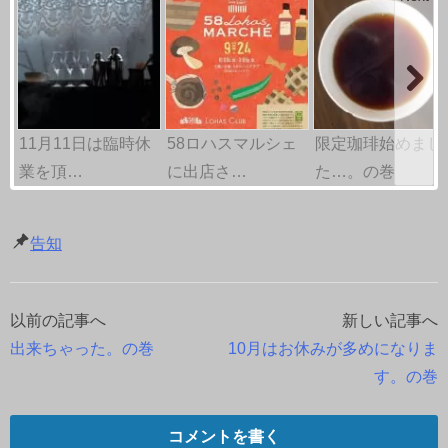
11月11日は臨時休
58ロハスマルシェ
限定珈琲始めまし
業を頂…
に出店さ…
た…。の巻
告知
以前の記事へ
新しい記事へ
投
出来ちゃった。の巻
10月はお休みが多めになりま
稿
す。の巻
ナ
コメントを書く