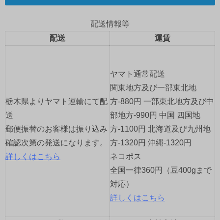
ビ
ゲ
配送情報等
配送
運賃
ー
シ
ヤマト通常配送
ョ
関東地方及び一部東北地
栃木県よりヤマト運輸にて配
方-880円 一部東北地方及び中
ン
送
部地方-990円 中国 四国地
郵便振替のお客様は振り込み
方-1100円 北海道及び九州地
確認次第の発送になります。
方-1320円 沖縄-1320円
詳しくはこちら
ネコポス
全国一律360円（豆400gまで
対応）
詳しくはこちら