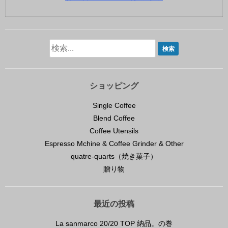
ショッピング
Single Coffee
Blend Coffee
Coffee Utensils
Espresso Mchine & Coffee Grinder & Other
quatre-quarts（焼き菓子）
贈り物
最近の投稿
La sanmarco 20/20 TOP 納品。の巻