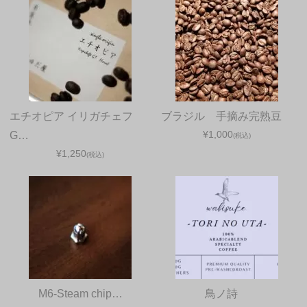
エチオピア イリガチェフ
ブラジル 手摘み完熟豆
¥1,000
G…
(税込)
¥1,250
(税込)
M6-Steam chip…
鳥ノ詩