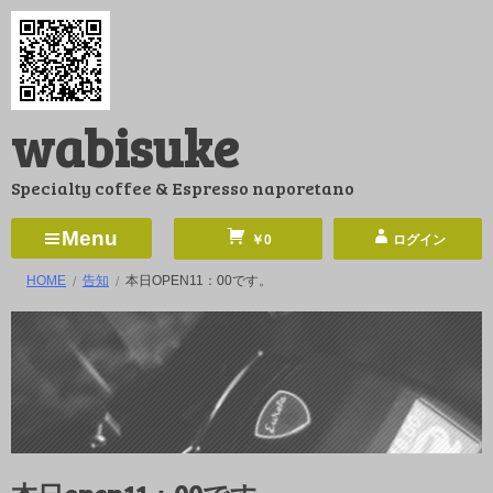
コ
ン
テ
ン
wabisuke
ツ
へ
Specialty coffee & Espresso naporetano
ス
キ
Menu
￥0
ログイン
ッ
HOME
告知
本日OPEN11：00です。
プ