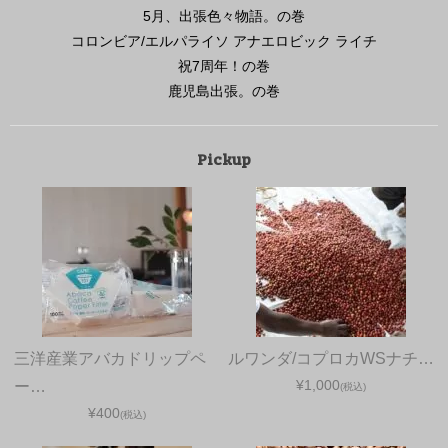
5月、出張色々物語。の巻
コロンビア/エルパライソ アナエロビック ライチ
祝7周年！の巻
鹿児島出張。の巻
Pickup
三洋産業アバカドリップペ
ルワンダ/コプロカWSナチ…
¥1,000
ー…
(税込)
¥400
(税込)