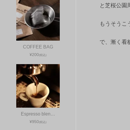
と芝桜公園
もうそうこ
で、漸く看
COFFEE BAG
¥200
(税込)
Espresso blen…
¥950
(税込)