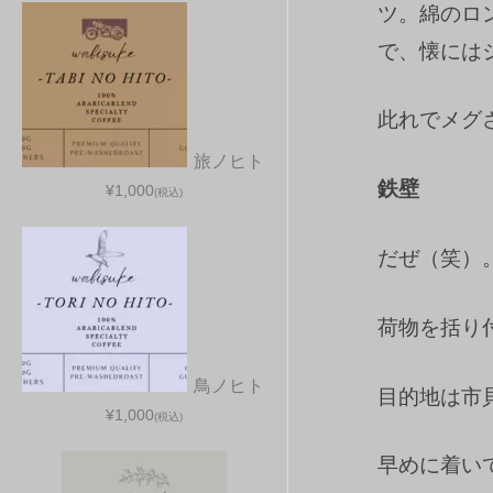
ツ。綿のロ
で、懐には
此れでメグ
旅ノヒト
鉄壁
¥1,000
(税込)
だぜ（笑）
荷物を括り
鳥ノヒト
目的地は市
¥1,000
(税込)
早めに着い