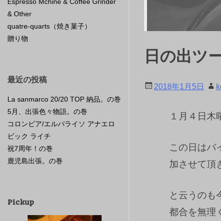
Espresso Mchine & Coffee Grinder
& Other
quatre-quarts（焼き菓子）
贈り物
日の出ツー
最近の投稿
2018年1月5日
k
La sanmarco 20/20 TOP 納品。の巻
5月、出張色々物語。の巻
１月４日木
コロンビア/エルパライソ アナエロ
ビック ライチ
この日はバ
祝7周年！の巻
鹿児島出張。の巻
加させて頂
と云うのも
Pickup
都合を無理