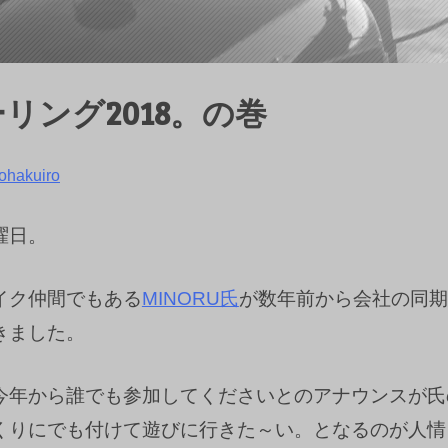
リング2018。の巻
ohakuiro
曜日。
イク仲間でもある
MINORU氏
が数年前から会社の同期
きました。
今年から誰でも参加してくださいとのアナウンスが氏
くりにでも付けて遊びに行きた～い。となるのが人情