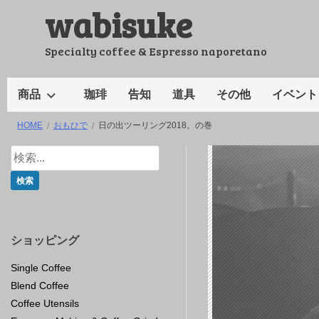
wabisuke
コ
ン
テ
Specialty coffee & Espresso naporetano
ン
ツ
商品
珈琲
告知
道具
その他
イベント
へ
HOME
おもひで
日の出ツーリング2018。の巻
ス
キ
ッ
プ
ショッピング
Single Coffee
Blend Coffee
Coffee Utensils