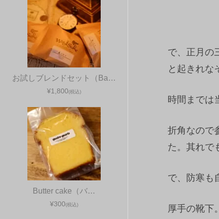
で、正月の
と起きれな
お試しブレンドセット（Ba…
¥1,800
(税込)
時間までは
折角なので
た。其れで
で、防寒も
Butter cake（バ…
¥300
(税込)
厚手の靴下