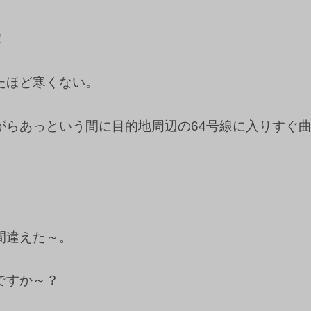
！
たほど寒くない。
がらあっという間に目的地周辺の64号線に入りすぐ
間違えた～。
ですか～？