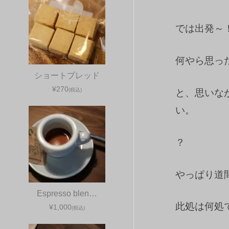
では出発～
何やら思っ
ショートブレッド
¥270
(税込)
と、思いな
い。
？
やっぱり道
Espresso blen…
此処は何処
¥1,000
(税込)