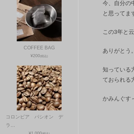
今、自分の
と思ってま
この3年と
COFFEE BAG
ありがとう
¥200
(税込)
知っている
ておられる
かみんぐす
コロンビア パシオン デ
ラ…
¥1,000
(税込)