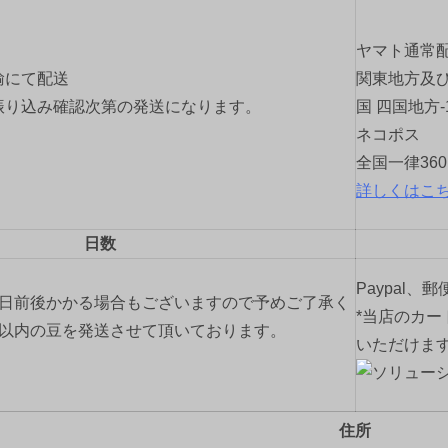
ヤマト通常
輸にて配送
関東地方及び
振り込み確認次第の発送になります。
国 四国地方-
ネコポス
全国一律36
詳しくはこ
日数
Paypal、
2日前後かかる場合もございますので予めご了承く
*当店のカー
間以内の豆を発送させて頂いております。
いただけま
住所