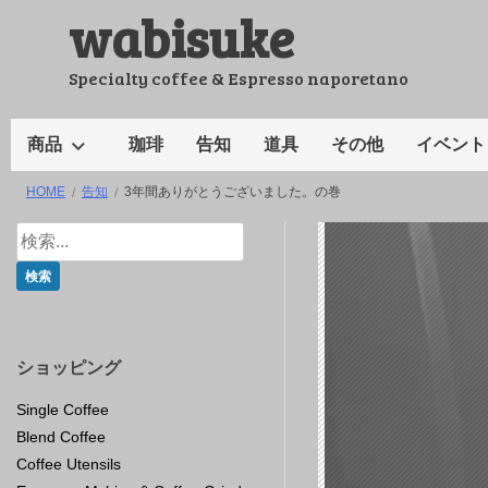
wabisuke
コ
ン
テ
Specialty coffee & Espresso naporetano
ン
ツ
商品
珈琲
告知
道具
その他
イベント
へ
HOME
告知
3年間ありがとうございました。の巻
ス
キ
ッ
プ
ショッピング
Single Coffee
Blend Coffee
Coffee Utensils