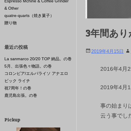
Espresso Mchine & Coffee Grinder
& Other
quatre-quarts（焼き菓子）
贈り物
3年間あ
最近の投稿
2019年4月15日
La sanmarco 20/20 TOP 納品。の巻
5月、出張色々物語。の巻
2016年4
コロンビア/エルパライソ アナエロ
ビック ライチ
2019年4
祝7周年！の巻
鹿児島出張。の巻
事の始まり
云う事でし
Pickup