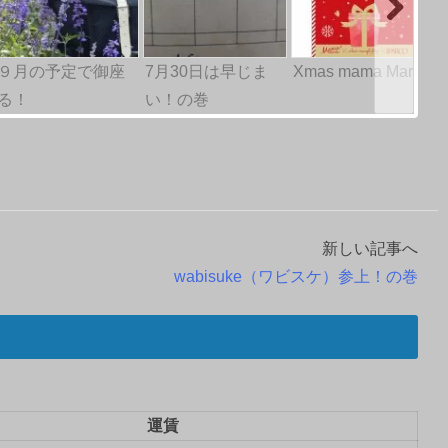
９月の予定で御座
7月30日は早じま
Xmas mama Mar…
る！
い！の巻
新しい記事へ
wabisuke（ワビスケ）参上！の巻
運賃