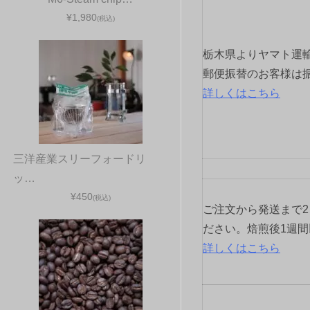
ー
¥1,980
(税込)
シ
栃木県よりヤマト運
ョ
郵便振替のお客様は
詳しくはこちら
ン
三洋産業スリーフォードリ
ッ…
¥450
(税込)
ご注文から発送まで
ださい。焙煎後1週
詳しくはこちら