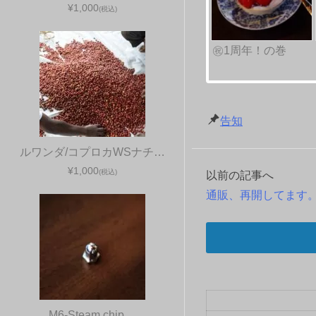
¥1,000
(税込)
㊗1周年！の巻
告知
ルワンダ/コプロカWSナチ…
¥1,000
(税込)
以前の記事へ
投
通販、再開してます
稿
ナ
ビ
ゲ
M6-Steam chip…