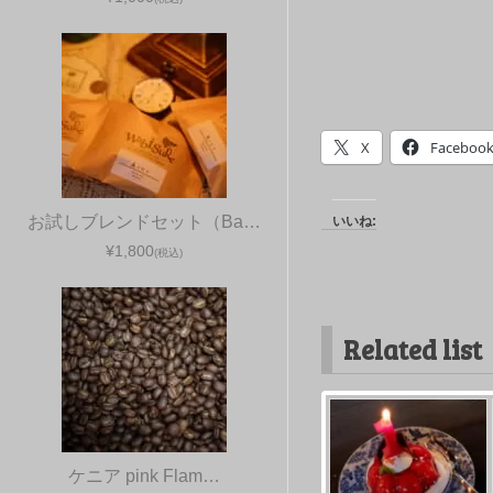
X
Faceboo
お試しブレンドセット（Ba…
いいね:
¥1,800
(税込)
Related list
ケニア pink Flam…