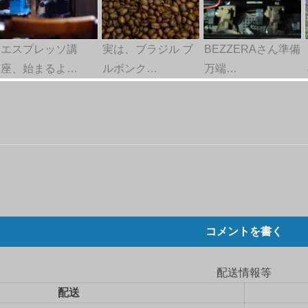
エスプレッソ講
実は、ブラジル ブ
BEZZERAさん準備
座、始まるよ…
ルボンク…
万端…
。
コメントを書く
配送情報等
配送