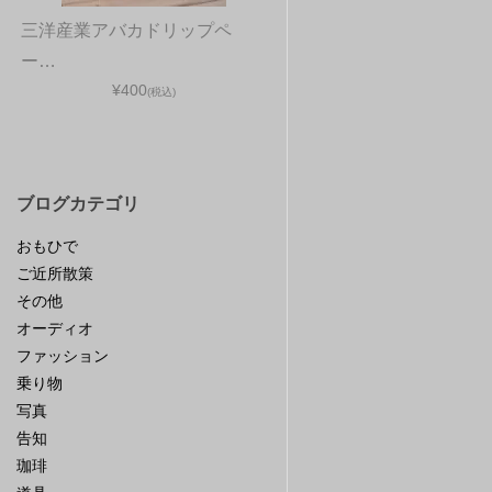
三洋産業アバカドリップペ
ー…
¥400
(税込)
ブログカテゴリ
おもひで
ご近所散策
その他
オーディオ
ファッション
乗り物
写真
告知
珈琲