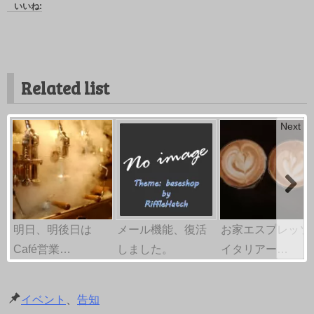
いいね:
Related list
Next
明日、明後日は
メール機能、復活
お家エスプレッソ
Café営業…
しました。
イタリアー…
イベント
、
告知