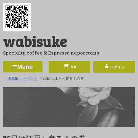
コ
ン
テ
ン
wabisuke
ツ
へ
Specialty coffee & Espresso naporetano
ス
キ
Menu
￥0
ログイン
ッ
HOME
イベント
26日は江戸へ参る！の巻
プ