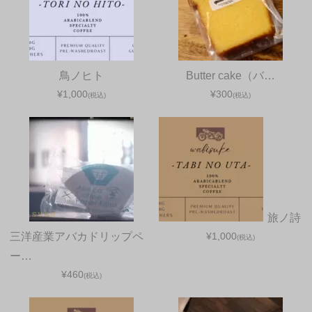
鳥ノヒト
Butter cake（バ…
¥1,000
¥300
(税込)
(税込)
旅ノ詩
三洋産業アバカドリップペ
¥1,000
(税込)
ー…
¥460
(税込)