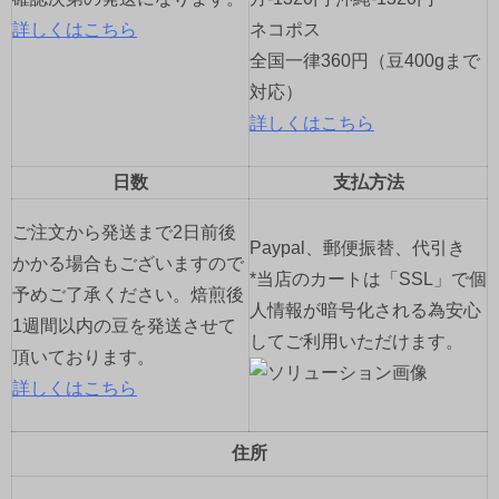
詳しくはこちら
ネコポス
全国一律360円（豆400gまで
対応）
詳しくはこちら
日数
支払方法
ご注文から発送まで2日前後
Paypal、郵便振替、代引き
かかる場合もございますので
*当店のカートは「SSL」で個
予めご了承ください。焙煎後
人情報が暗号化される為安心
1週間以内の豆を発送させて
してご利用いただけます。
頂いております。
詳しくはこちら
住所