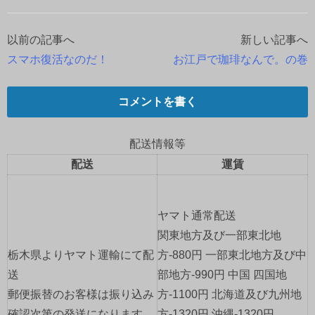
以前の記事へ
新しい記事へ
投
スマホ復活なのだ！
お江戸で珈琲なんで。の巻
稿
ナ
コメントを書く
ビ
配送情報等
ゲ
配送
運賃
ー
ヤマト通常配送
シ
関東地方及び一部東北地
ョ
栃木県よりヤマト運輸にて配
方-880円 一部東北地方及び中
送
部地方-990円 中国 四国地
ン
郵便振替のお客様は振り込み
方-1100円 北海道及び九州地
確認次第の発送になります。
方-1320円 沖縄-1320円