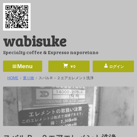
コ
ン
テ
ン
wabisuke
ツ
へ
Specialty coffee & Espresso naporetano
ス
キ
Menu
￥0
ログイン
ッ
HOME
乗り物
スバルＲ－２エアエレメント洗浄
プ