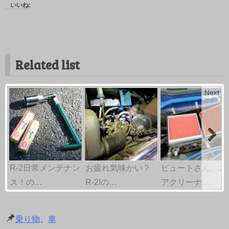
いいね:
Related list
Next
R-2日常メンテナン
お疲れ気味かい？
ビュートさん、エ
ス！の…
R-2!の…
アクリーナ…
乗り物
、
車