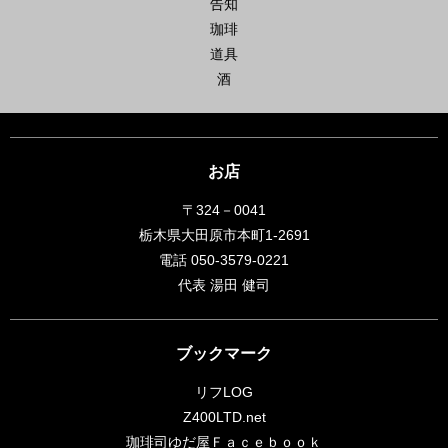
告知
珈琲
道具
酒
お店
〒324－0041
栃木県大田原市本町1-2691
電話 050-3579-0221
代表 湯田 健司
ブックマーク
リフLOG
Z400LTD.net
珈琲司ゆだ屋Ｆａｃｅｂｏｏｋ