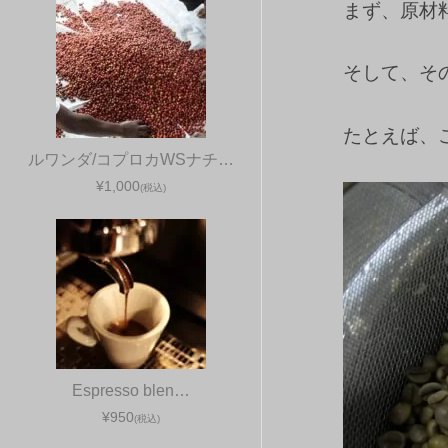
まず、原材
そして、そ
たとえば、
ルワンダ/コプロカWSナチ…
¥1,000
(税込)
Espresso blen…
¥950
(税込)