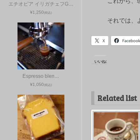
これから、
エチオピア イリガチェフG…
¥1,250
(税込)
それでは、
X
Faceboo
いいね:
Espresso blen…
¥1,050
(税込)
Related list