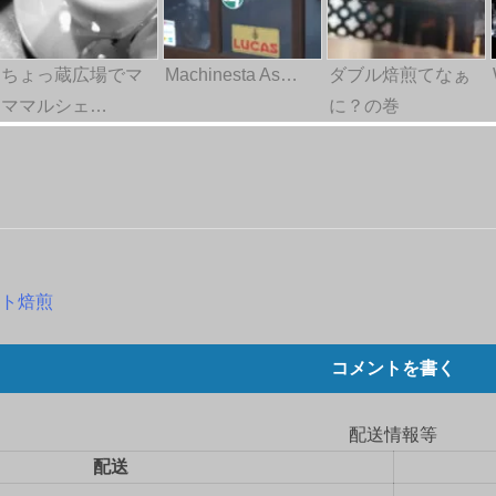
ちょっ蔵広場でマ
Machinesta As…
ダブル焙煎てなぁ
ママルシェ…
に？の巻
スト焙煎
コメントを書く
配送情報等
配送