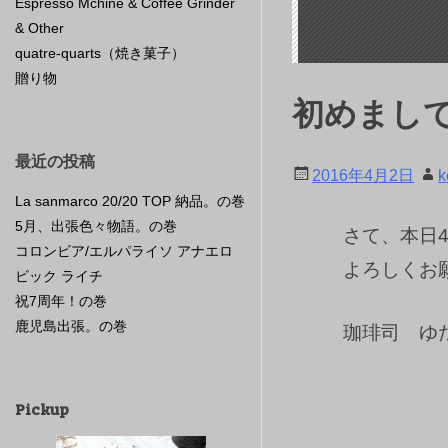
Espresso Mchine & Coffee Grinder
& Other
quatre-quarts（焼き菓子）
贈り物
初めまし
最近の投稿
2016年4月2日
k
La sanmarco 20/20 TOP 納品。の巻
5月、出張色々物語。の巻
さて、本日
コロンビア/エルパライソ アナエロ
よろしくお
ビック ライチ
祝7周年！の巻
鹿児島出張。の巻
珈琲司 ゆ
Pickup