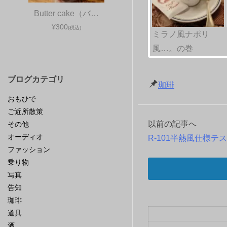
Butter cake（バ…
¥300
(税込)
ミラノ風ナポリ
風…。の巻
ブログカテゴリ
珈琲
おもひで
ご近所散策
以前の記事へ
その他
投
オーディオ
R-101半熱風仕様テ
稿
ファッション
乗り物
ナ
写真
告知
ビ
珈琲
ゲ
道具
酒