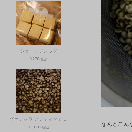
ショートブレッド
¥270
(税込)
グァテマラ アンティグア …
なんとこん
¥1,000
(税込)