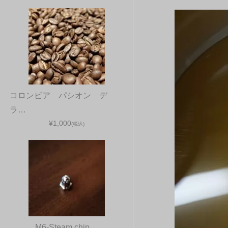
コロンビア パシオン デ
ラ…
¥1,000
(税込)
M6-Steam chip…