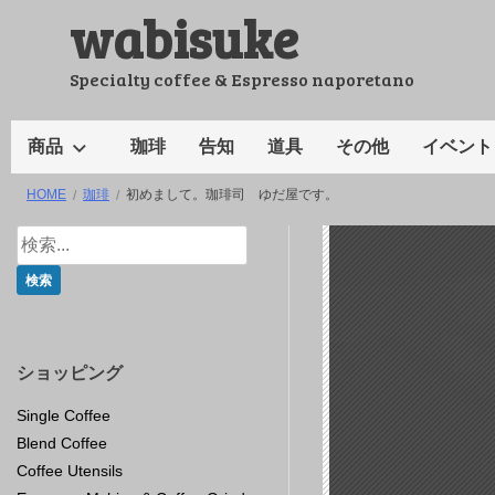
wabisuke
コ
ン
テ
Specialty coffee & Espresso naporetano
ン
ツ
商品
珈琲
告知
道具
その他
イベント
へ
HOME
珈琲
初めまして。珈琲司 ゆだ屋です。
ス
キ
ッ
プ
ショッピング
Single Coffee
Blend Coffee
Coffee Utensils