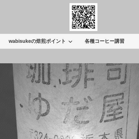
wabisukeの焙煎ポイント
各種コーヒー講習