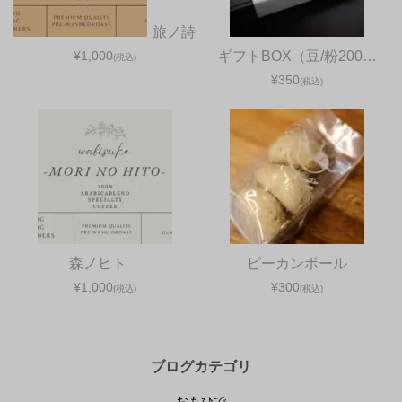
旅ノ詩
¥1,000
ギフトBOX（豆/粉200…
(税込)
¥350
(税込)
森ノヒト
ピーカンボール
¥1,000
¥300
(税込)
(税込)
ブログカテゴリ
おもひで