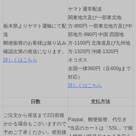
ー
ヤマト通常配送
シ
関東地方及び一部東北地
ョ
栃木県よりヤマト運輸にて配
方-880円 一部東北地方及び中
送
部地方-990円 中国 四国地
ン
郵便振替のお客様は振り込み
方-1100円 北海道及び九州地
確認次第の発送になります。
方-1320円 沖縄-1320円
詳しくはこちら
ネコポス
全国一律360円（豆400gまで
対応）
詳しくはこちら
日数
支払方法
ご注文から発送まで2日前後
Paypal、郵便振替、代引き
かかる場合もございますので
*当店のカートは「SSL」で個
予めご了承ください。焙煎後