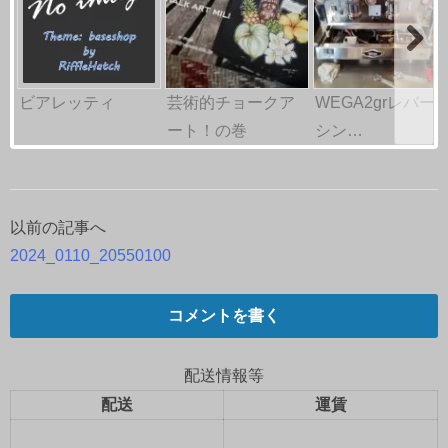
ビアレッティ
芸術的チョークア
WEGA2grレバー
ート！の巻
シン…
以前の記事へ
投
2024_0110_20550100
稿
ナ
コメントを書く
ビ
配送情報等
ゲ
配送
運賃