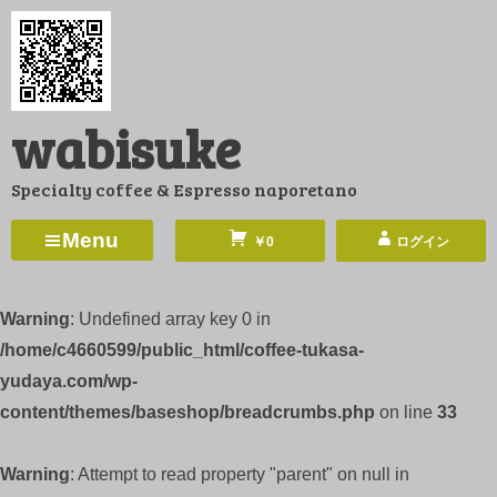
コ
ン
テ
ン
wabisuke
ツ
へ
Specialty coffee & Espresso naporetano
ス
キ
Menu
￥0
ログイン
ッ
プ
Warning
: Undefined array key 0 in
/home/c4660599/public_html/coffee-tukasa-
yudaya.com/wp-
content/themes/baseshop/breadcrumbs.php
on line
33
Warning
: Attempt to read property "parent" on null in