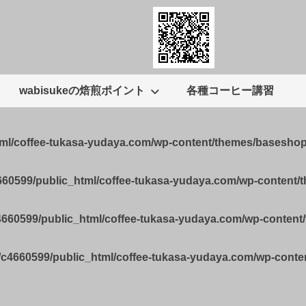
wabisukeの焙煎ポイント
各種コーヒー講習
tml/coffee-tukasa-yudaya.com/wp-content/themes/basesho
660599/public_html/coffee-tukasa-yudaya.com/wp-content
4660599/public_html/coffee-tukasa-yudaya.com/wp-conten
/c4660599/public_html/coffee-tukasa-yudaya.com/wp-cont