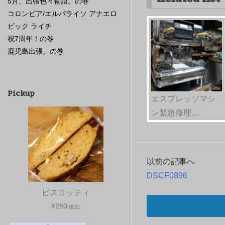
5月、出張色々物語。の巻
コロンビア/エルパライソ アナエロ
ビック ライチ
祝7周年！の巻
鹿児島出張。の巻
Pickup
エスプレッソマシ
ン緊急修理…
以前の記事へ
投
DSCF0896
稿
ビスコッティ
ナ
¥280
(税込)