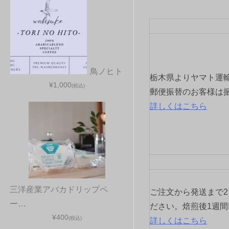
ビ
ゲ
ー
シ
鳥ノヒト
栃木県よりヤマト運
¥1,000
(税込)
ョ
郵便振替のお客様は
詳しくはこちら
ン
三洋産業アバカドリップペ
ご注文から発送まで
ー…
ださい。焙煎後1週
¥400
(税込)
詳しくはこちら