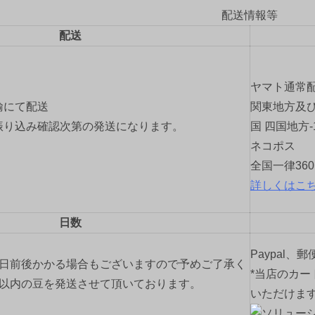
配送情報等
配送
ヤマト通常
輸にて配送
関東地方及び
振り込み確認次第の発送になります。
国 四国地方-
ネコポス
全国一律36
詳しくはこ
日数
Paypal、
2日前後かかる場合もございますので予めご了承く
*当店のカー
間以内の豆を発送させて頂いております。
いただけま