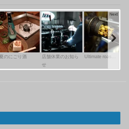
Next
夏のにごり酒
店舗休業のお知ら
Ultimate roas…
せ