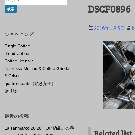
DSCF0896
2016年1月5日
k
ショッピング
Single Coffee
Blend Coffee
Coffee Utensils
Espresso Mchine & Coffee Grinder
& Other
quatre-quarts（焼き菓子）
贈り物
最近の投稿
La sanmarco 20/20 TOP 納品。の巻
Related list