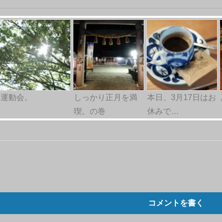
運動会。
しっかり正月を満
本日、3月17日はお
喫。の巻
休みで…
コメントを書く