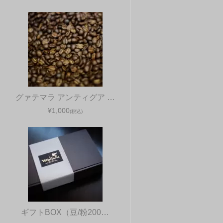
グァテマラ アンティグア …
¥1,000
(税込)
ギフトBOX（豆/粉200…