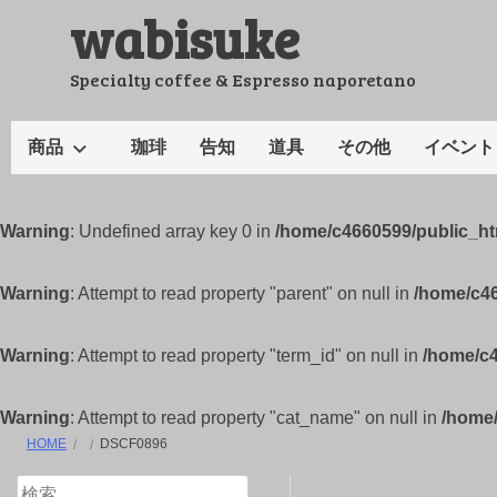
wabisuke
コ
ン
テ
Specialty coffee & Espresso naporetano
ン
ツ
商品
珈琲
告知
道具
その他
イベント
へ
ス
キ
Warning
: Undefined array key 0 in
/home/c4660599/public_h
ッ
プ
Warning
: Attempt to read property "parent" on null in
/home/c4
Warning
: Attempt to read property "term_id" on null in
/home/c
Warning
: Attempt to read property "cat_name" on null in
/home
HOME
DSCF0896