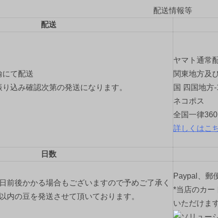
配送情報等
配送
ヤマト通常
輸にて配送
関東地方及び
振り込み確認次第の発送になります。
国 四国地方-
ネコポス
全国一律36
詳しくはこ
日数
Paypal、
2日前後かかる場合もございますので予めご了承く
*当店のカー
間以内の豆を発送させて頂いております。
いただけま