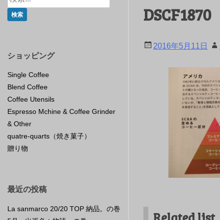
DSCF1870
2016年5月11日
ショッピング
Single Coffee
Blend Coffee
Coffee Utensils
Espresso Mchine & Coffee Grinder
& Other
quatre-quarts（焼き菓子）
贈り物
最近の投稿
La sanmarco 20/20 TOP 納品。の巻
Related list