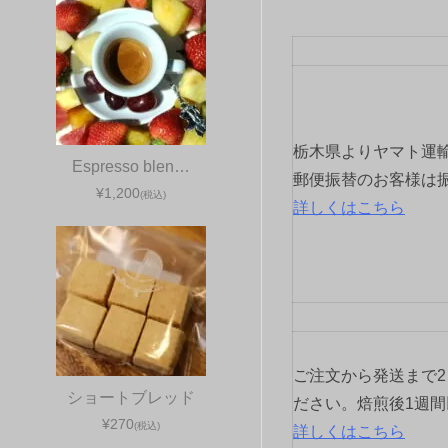
ビ
ゲ
ー
シ
栃木県よりヤマト運
Espresso blen…
ョ
郵便振替のお客様は
¥1,200
(税込)
詳しくはこちら
ン
ご注文から発送まで
ショートブレッド
ださい。焙煎後1週
¥270
(税込)
詳しくはこちら