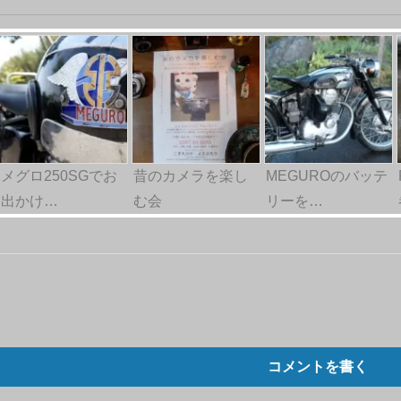
メグロ250SGでお
昔のカメラを楽し
MEGUROのバッテ
出かけ…
む会
リーを…
コメントを書く