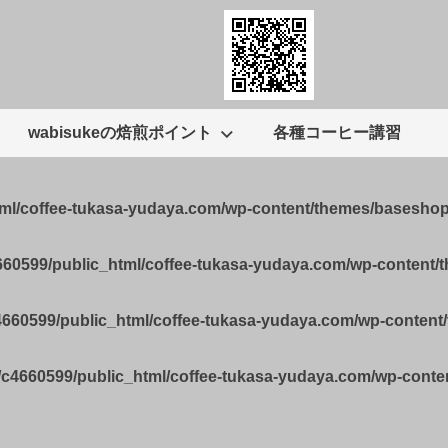
wabisukeの焙煎ポイント
各種コーヒー講習
tml/coffee-tukasa-yudaya.com/wp-content/themes/basesho
660599/public_html/coffee-tukasa-yudaya.com/wp-content
4660599/public_html/coffee-tukasa-yudaya.com/wp-conten
/c4660599/public_html/coffee-tukasa-yudaya.com/wp-cont