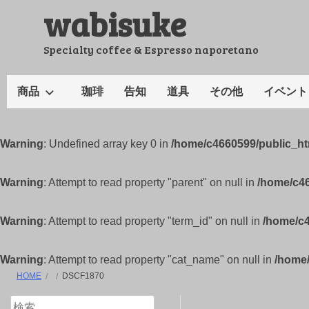
wabisuke
コ
ン
テ
Specialty coffee & Espresso naporetano
ン
ツ
商品
珈琲
告知
道具
その他
イベント
へ
ス
キ
Warning
: Undefined array key 0 in
/home/c4660599/public_h
ッ
プ
Warning
: Attempt to read property "parent" on null in
/home/c4
Warning
: Attempt to read property "term_id" on null in
/home/c
Warning
: Attempt to read property "cat_name" on null in
/home
HOME
DSCF1870