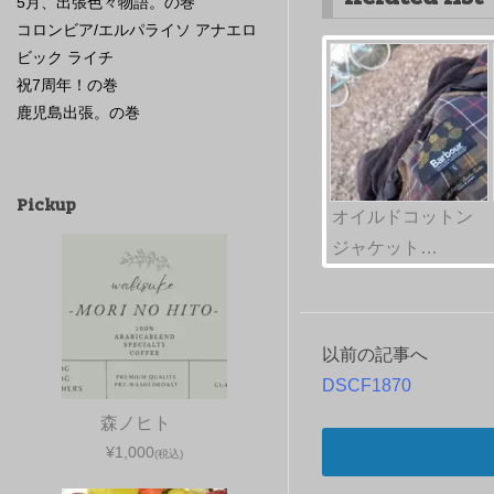
5月、出張色々物語。の巻
コロンビア/エルパライソ アナエロ
ビック ライチ
祝7周年！の巻
鹿児島出張。の巻
Pickup
オイルドコットン
ジャケット…
以前の記事へ
投
DSCF1870
稿
森ノヒト
ナ
¥1,000
(税込)