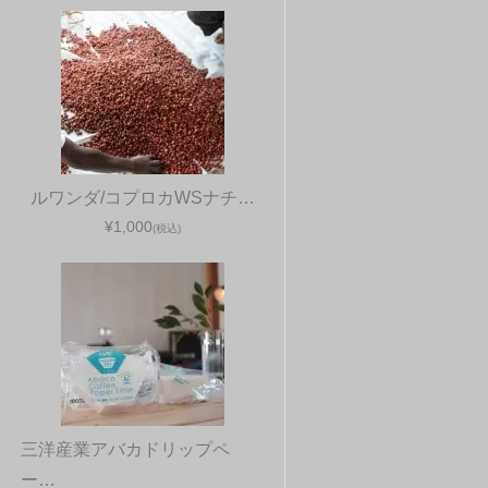
ルワンダ/コプロカWSナチ…
¥1,000
(税込)
三洋産業アバカドリップペ
ー…