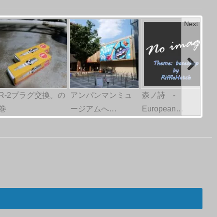
Next
R-2プラグ交換。の
アンパンマンミュ
森ノ詩 -
巻
ージアムへ…
European…