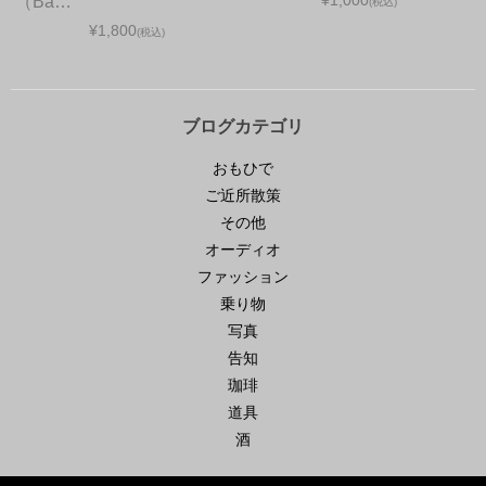
¥1,000
（Ba…
(税込)
¥1,800
(税込)
ブログカテゴリ
おもひで
ご近所散策
その他
オーディオ
ファッション
乗り物
写真
告知
珈琲
道具
酒