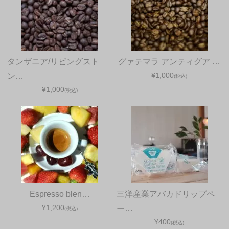
タンザニア/リビングスト
グァテマラ アンティグア …
¥1,000
ン…
(税込)
¥1,000
(税込)
Espresso blen…
三洋産業アバカドリップペ
¥1,200
ー…
(税込)
¥400
(税込)