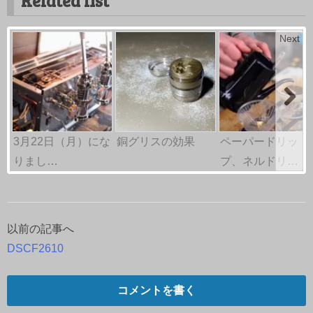
Related list
Next
3月22日（月）にな
銅グリスの効果
ペーパードリッ
りまし…
プ、ネルドリ…
以前の記事へ
投
DSCF2610
稿
ナ
コメントを書く