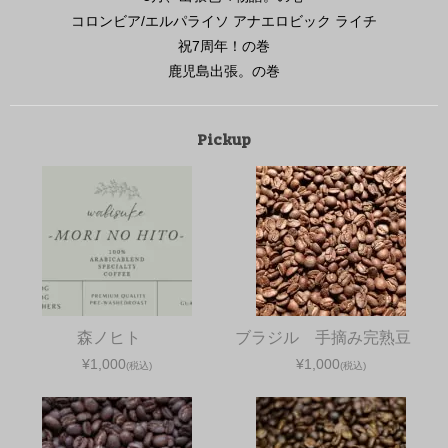
コロンビア/エルパライソ アナエロビック ライチ
祝7周年！の巻
鹿児島出張。の巻
Pickup
森ノヒト
ブラジル 手摘み完熟豆
¥1,000
¥1,000
(税込)
(税込)