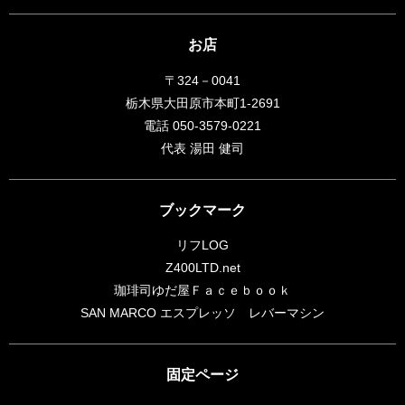
お店
〒324－0041
栃木県大田原市本町1-2691
電話 050-3579-0221
代表 湯田 健司
ブックマーク
リフLOG
Z400LTD.net
珈琲司ゆだ屋Ｆａｃｅｂｏｏｋ
SAN MARCO エスプレッソ レバーマシン
固定ページ