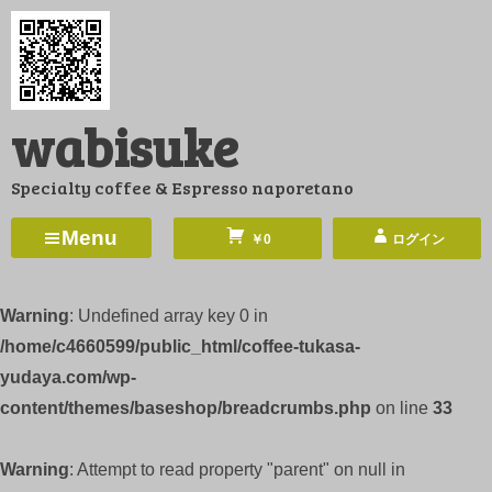
コ
ン
テ
ン
wabisuke
ツ
へ
Specialty coffee & Espresso naporetano
ス
キ
Menu
￥0
ログイン
ッ
プ
Warning
: Undefined array key 0 in
/home/c4660599/public_html/coffee-tukasa-
yudaya.com/wp-
content/themes/baseshop/breadcrumbs.php
on line
33
Warning
: Attempt to read property "parent" on null in