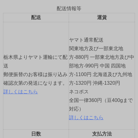
ビ
配送情報等
ゲ
配送
運賃
ー
ヤマト通常配送
シ
関東地方及び一部東北地
ョ
栃木県よりヤマト運輸にて配
方-880円 一部東北地方及び中
送
部地方-990円 中国 四国地
ン
郵便振替のお客様は振り込み
方-1100円 北海道及び九州地
確認次第の発送になります。
方-1320円 沖縄-1320円
詳しくはこちら
ネコポス
全国一律360円（豆400gまで
対応）
詳しくはこちら
日数
支払方法