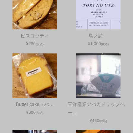
ビスコッティ
鳥ノ詩
¥280
¥1,000
(税込)
(税込)
Butter cake（バ…
三洋産業アバカドリップペ
¥300
ー…
(税込)
¥460
(税込)