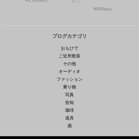
¥1,200
ッ…
(税込)
¥450
(税込)
ブログカテゴリ
おもひで
ご近所散策
その他
オーディオ
ファッション
乗り物
写真
告知
珈琲
道具
酒