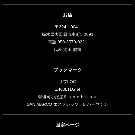
お店
〒324－0041
栃木県大田原市本町1-2691
電話 050-3579-0221
代表 湯田 健司
ブックマーク
リフLOG
Z400LTD.net
珈琲司ゆだ屋Ｆａｃｅｂｏｏｋ
SAN MARCO エスプレッソ レバーマシン
固定ページ