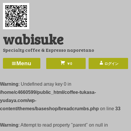
コ
ン
テ
ン
wabisuke
ツ
へ
Specialty coffee & Espresso naporetano
ス
キ
Menu
￥0
ログイン
ッ
プ
Warning
: Undefined array key 0 in
/home/c4660599/public_html/coffee-tukasa-
yudaya.com/wp-
content/themes/baseshop/breadcrumbs.php
on line
33
Warning
: Attempt to read property "parent" on null in