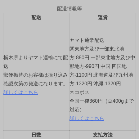
ビ
配送情報等
ゲ
配送
運賃
ー
ヤマト通常配送
シ
関東地方及び一部東北地
ョ
栃木県よりヤマト運輸にて配
方-880円 一部東北地方及び中
送
部地方-990円 中国 四国地
ン
郵便振替のお客様は振り込み
方-1100円 北海道及び九州地
確認次第の発送になります。
方-1320円 沖縄-1320円
詳しくはこちら
ネコポス
全国一律360円（豆400gまで
対応）
詳しくはこちら
日数
支払方法