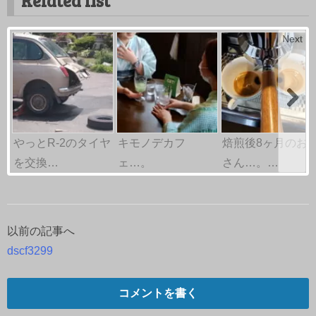
Related list
Next
やっとR-2のタイヤ
キモノデカフ
焙煎後8ヶ月のお
を交換…
ェ…。
さん…。…
以前の記事へ
投
dscf3299
稿
ナ
コメントを書く