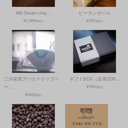
M6-Steam chip…
ピーカンボール
¥1,980
¥300
(税込)
(税込)
三洋産業アバカドリップペ
ギフトBOX（豆/粉200…
¥350
ー…
(税込)
¥460
(税込)