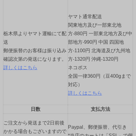
ー
ヤマト通常配送
シ
関東地方及び一部東北地
ョ
栃木県よりヤマト運輸にて配
方-880円 一部東北地方及び中
送
部地方-990円 中国 四国地
ン
郵便振替のお客様は振り込み
方-1100円 北海道及び九州地
確認次第の発送になります。
方-1320円 沖縄-1320円
詳しくはこちら
ネコポス
全国一律360円（豆400gまで
対応）
詳しくはこちら
日数
支払方法
ご注文から発送まで2日前後
Paypal、郵便振替、代引き
かかる場合もございますので
*当店のカートは「SSL」で個