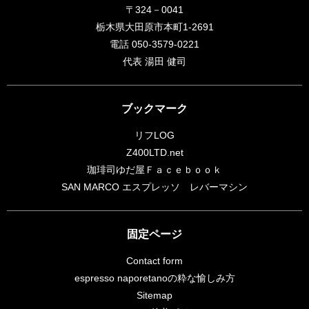
〒324－0041
栃木県大田原市本町1-2691
電話 050-3579-0221
代表 湯田 健司
ブックマーク
リフLOG
Z400LTD.net
珈琲司ゆだ屋Ｆａｃｅｂｏｏｋ
SAN MARCO エスプレッソ レバーマシン
固定ページ
Contact form
espresso naporetanoの粋な愉しみ方
Sitemap