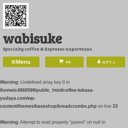
コ
ン
テ
ン
wabisuke
ツ
へ
Specialty coffee & Espresso naporetano
ス
キ
Menu
￥0
ログイン
ッ
プ
Warning
: Undefined array key 0 in
/home/c4660599/public_html/coffee-tukasa-
yudaya.com/wp-
content/themes/baseshop/breadcrumbs.php
on line
33
Warning
: Attempt to read property "parent" on null in