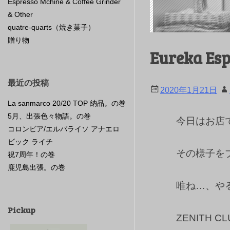
Espresso Mchine & Coffee Grinder
& Other
quatre-quarts（焼き菓子）
贈り物
Eureka Es
最近の投稿
2020年1月21日
La sanmarco 20/20 TOP 納品。の巻
5月、出張色々物語。の巻
今日はお店
コロンビア/エルパライソ アナエロ
ビック ライチ
その様子を
祝7周年！の巻
鹿児島出張。の巻
唯ね…、や
Pickup
ZENITH CL