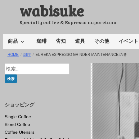
wabisuke
コ
ン
テ
Specialty coffee & Espresso naporetano
ン
ツ
商品
珈琲
告知
道具
その他
イベント
へ
HOME
珈琲
EUREKA ESPRESSO GRINDER MAINTENANCE!の巻
ス
キ
ッ
プ
ショッピング
Single Coffee
Blend Coffee
Coffee Utensils