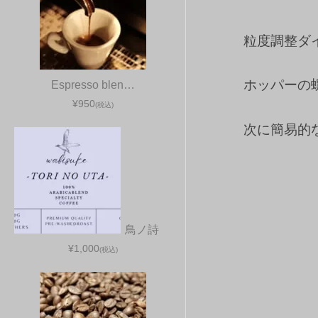
粒度調整ダイ
ホッパーの
Espresso blen…
¥950
(税込)
次に簡易的
鳥ノ詩
¥1,000
(税込)