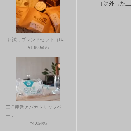
↓は外した
お試しブレンドセット（Ba…
¥1,800
(税込)
三洋産業アバカドリップペ
ー…
¥400
(税込)