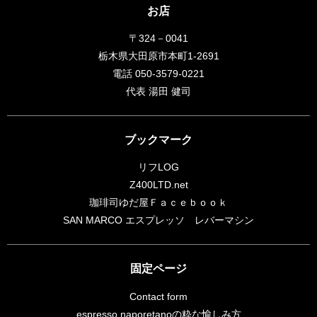
お店
〒324－0041
栃木県大田原市本町1-2691
電話 050-3579-0221
代表 湯田 健司
ブックマーク
リフLOG
Z400LTD.net
珈琲司ゆだ屋Ｆａｃｅｂｏｏｋ
SAN MARCO エスプレッソ レバーマシン
固定ページ
Contact form
espresso naporetanoの粋な愉しみ方