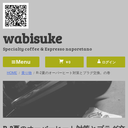
コ
ン
テ
ン
wabisuke
ツ
へ
Specialty coffee & Espresso naporetano
ス
キ
Menu
￥0
ログイン
ッ
HOME
乗り物
R-2夏のオーバーヒート対策とプラグ交換。の巻
プ