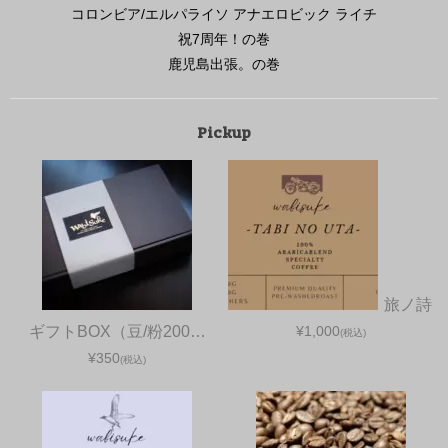
コロンビア/エルパライソ アナエロビック ライチ
祝7周年！の巻
鹿児島出張。の巻
Pickup
旅ノ詩
ギフトBOX（豆/粉200…
¥1,000
(税込)
¥350
(税込)