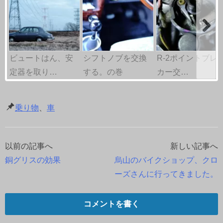
ビュートはん、安
シフトノブを交換
R-2ポイントブレ
定器を取り…
する。の巻
カー交…
乗り物
、
車
以前の記事へ
新しい記事へ
投
銅グリスの効果
烏山のバイクショップ、クロ
稿
ーズさんに行ってきました。
ナ
コメントを書く
ビ