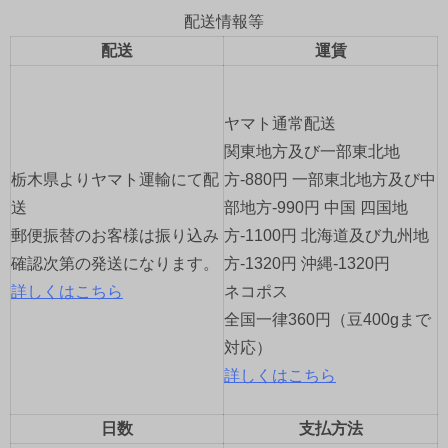
ゲ
配送情報等
配送
運賃
ー
シ
ヤマト通常配送
ョ
関東地方及び一部東北地
栃木県よりヤマト運輸にて配
方-880円 一部東北地方及び中
ン
送
部地方-990円 中国 四国地
郵便振替のお客様は振り込み
方-1100円 北海道及び九州地
確認次第の発送になります。
方-1320円 沖縄-1320円
詳しくはこちら
ネコポス
全国一律360円（豆400gまで
対応）
詳しくはこちら
日数
支払方法