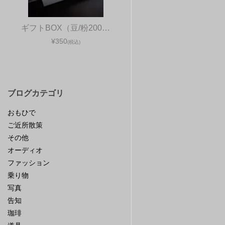
ギフトBOX（豆/粉200…
¥350
(税込)
ブログカテゴリ
おもひで
ご近所散策
その他
オーディオ
ファッション
乗り物
写真
告知
珈琲