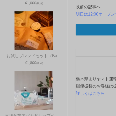
¥1,000
(税込)
以前の記事へ
投
明日は12:00オープ
稿
ナ
ビ
ゲ
お試しブレンドセット（Ba…
¥1,800
ー
(税込)
シ
栃木県よりヤマト運
ョ
郵便振替のお客様は
詳しくはこちら
ン
三洋産業アバカドリップペ