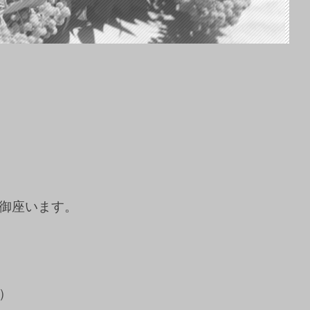
御座います。
）