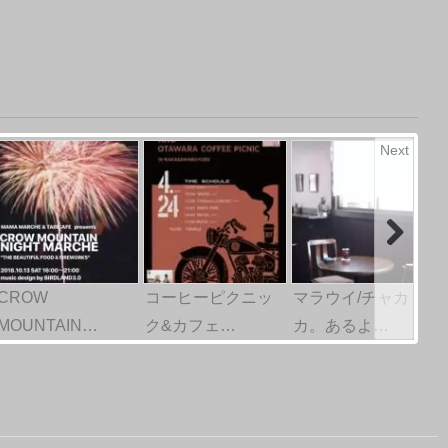
Next
CROW
コーヒーピクニッ
マラウイ/チャカ
MOUNTAIN…
ク&カフェ…
カ。あるよ…