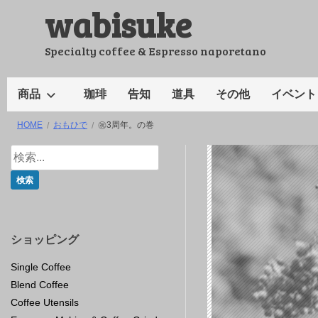
wabisuke
コ
ン
テ
Specialty coffee & Espresso naporetano
ン
ツ
商品
珈琲
告知
道具
その他
イベント
へ
HOME
おもひで
㊗3周年。の巻
ス
キ
ッ
プ
ショッピング
Single Coffee
Blend Coffee
Coffee Utensils