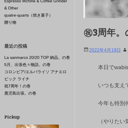
Espresso Mchine & Coffee Grinder
& Other
quatre-quarts（焼き菓子）
贈り物
㊗3周年。
最近の投稿
2022年4月19日
La sanmarco 20/20 TOP 納品。の巻
5月、出張色々物語。の巻
本日でwab
コロンビア/エルパライソ アナエロ
ビック ライチ
いつも支え
祝7周年！の巻
鹿児島出張。の巻
今年も特別
Pickup
（やりたい