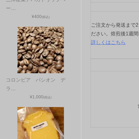
ー…
¥400
(税込)
ご注文から発送まで
ださい。焙煎後1週
詳しくはこちら
コロンビア パシオン デ
ラ…
¥1,000
(税込)