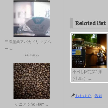
Related list
三洋産業アバカドリップペ
ー…
¥460
(税込)
小出し限定第1弾
(計3回）…
おもひで
、
告知
ケニア pink Flam…