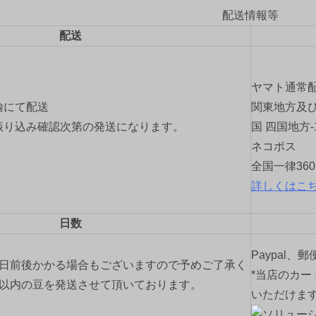
配送情報等
配送
ヤマト通常
輸にて配送
関東地方及び
振り込み確認次第の発送になります。
国 四国地方-
ネコポス
全国一律36
詳しくはこ
日数
Paypal、
2日前後かかる場合もございますので予めご了承く
*当店のカー
間以内の豆を発送させて頂いております。
いただけま