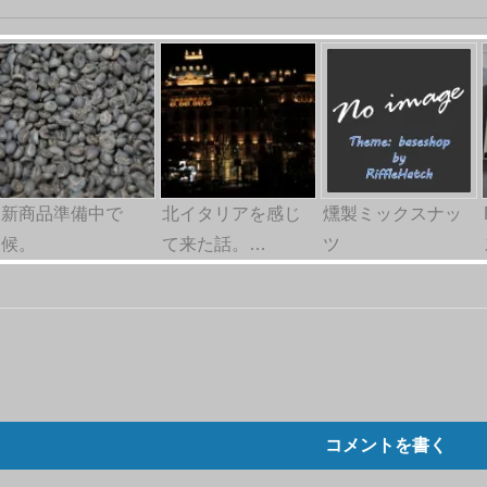
新商品準備中で
北イタリアを感じ
燻製ミックスナッ
候。
て来た話。…
ツ
コメントを書く