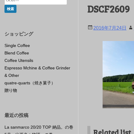
DSCF2609
2016年7月24日
ショッピング
Single Coffee
Blend Coffee
Coffee Utensils
Espresso Mchine & Coffee Grinder
& Other
quatre-quarts（焼き菓子）
贈り物
最近の投稿
La sanmarco 20/20 TOP 納品。の巻
Related list