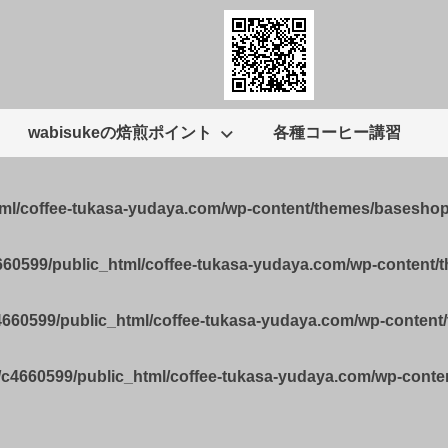
wabisukeの焙煎ポイント
各種コーヒー講習
tml/coffee-tukasa-yudaya.com/wp-content/themes/basesho
660599/public_html/coffee-tukasa-yudaya.com/wp-content
4660599/public_html/coffee-tukasa-yudaya.com/wp-conten
/c4660599/public_html/coffee-tukasa-yudaya.com/wp-cont