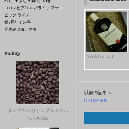
5月、出張色々物語。の巻
コロンビア/エルパライソ アナエロ
ビック ライチ
祝7周年！の巻
鹿児島出張。の巻
Pickup
Scotch di caf…
以前の記事へ
投
DSCF2609
稿
タンザニア/リビングストン…
ナ
¥1,000
(税込)