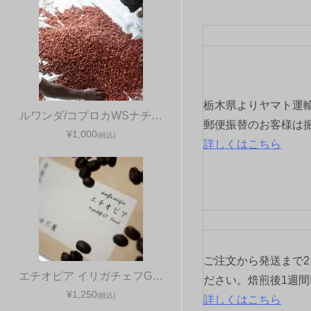
ビ
ゲ
ー
シ
栃木県よりヤマト運
ルワンダ/コプロカWSナチ…
ョ
郵便振替のお客様は
¥1,000
(税込)
詳しくはこちら
ン
ご注文から発送まで
エチオピア イリガチェフG…
ださい。焙煎後1週
¥1,250
(税込)
詳しくはこちら