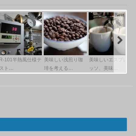
Next
R-101半熱風仕様テ
美味しい浅煎り珈
美味しいエスプレ
スト…
琲を考える…
ッソ、美味…