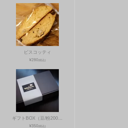
ビスコッティ
¥280
(税込)
ギフトBOX（豆/粉200…
¥350
(税込)