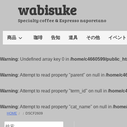
wabisuke
コ
ン
テ
Specialty coffee & Espresso naporetano
ン
ツ
商品
珈琲
告知
道具
その他
イベント
へ
ス
キ
Warning
: Undefined array key 0 in
/home/c4660599/public_h
ッ
プ
Warning
: Attempt to read property "parent" on null in
/home/c4
Warning
: Attempt to read property "term_id" on null in
/home/c
Warning
: Attempt to read property "cat_name" on null in
/home
HOME
DSCF2609