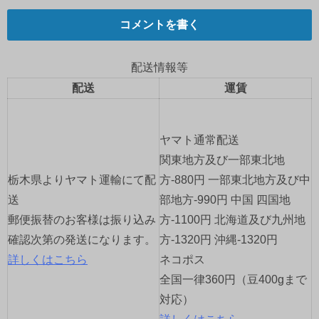
ナ
コメントを書く
ビ
ゲ
配送情報等
配送
運賃
ー
シ
ヤマト通常配送
ョ
関東地方及び一部東北地
栃木県よりヤマト運輸にて配
方-880円 一部東北地方及び中
ン
送
部地方-990円 中国 四国地
郵便振替のお客様は振り込み
方-1100円 北海道及び九州地
確認次第の発送になります。
方-1320円 沖縄-1320円
詳しくはこちら
ネコポス
全国一律360円（豆400gまで
対応）