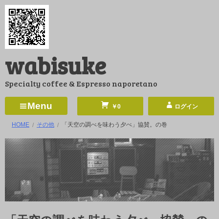
コ
ン
テ
ン
wabisuke
ツ
へ
Specialty coffee & Espresso naporetano
ス
キ
Menu
￥0
ログイン
ッ
HOME
その他
「天空の調べを味わう夕べ」協賛。の巻
プ