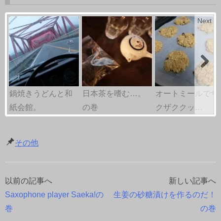
Next
鍋焼きうどんと和
日本茶を嗜む…。
オートミールでザ
紙会館。
の巻
クザククッ…
その他
以前の記事へ
新しい記事へ
投
Saxophone player Saeka!の
生姜の砂糖漬けを作るのだ！
稿
巻
の巻