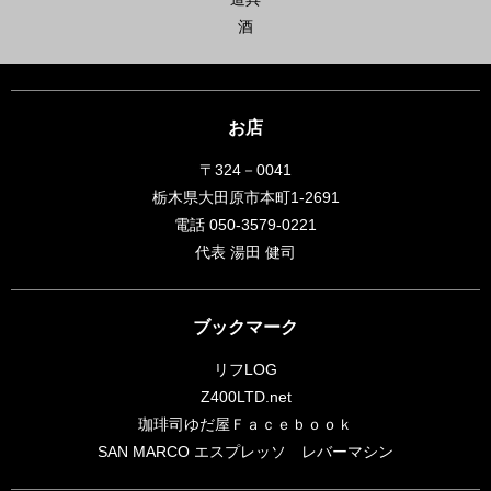
酒
お店
〒324－0041
栃木県大田原市本町1-2691
電話 050-3579-0221
代表 湯田 健司
ブックマーク
リフLOG
Z400LTD.net
珈琲司ゆだ屋Ｆａｃｅｂｏｏｋ
SAN MARCO エスプレッソ レバーマシン