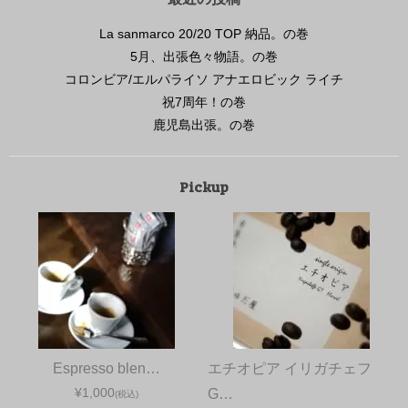
La sanmarco 20/20 TOP 納品。の巻
5月、出張色々物語。の巻
コロンビア/エルパライソ アナエロビック ライチ
祝7周年！の巻
鹿児島出張。の巻
Pickup
Espresso blen…
エチオピア イリガチェフ
¥1,000
G…
(税込)