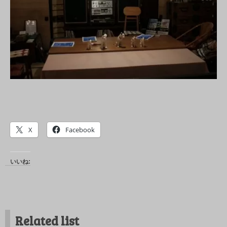
X
Facebook
いいね:
Related list