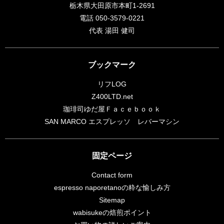
栃木県大田原市本町1-2691
電話 050-3579-0221
代表 湯田 健司
ブックマーク
リフLOG
Z400LTD.net
珈琲司ゆだ屋Ｆａｃｅｂｏｏｋ
SAN MARCO エスプレッソ レバーマシン
固定ページ
Contact form
espresso naporetanoの粋な愉しみ方
Sitemap
wabisukeの焙煎ポイント