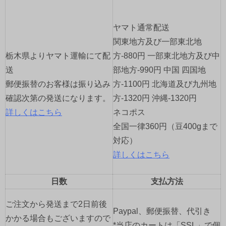
ー
ヤマト通常配送
シ
関東地方及び一部東北地
ョ
栃木県よりヤマト運輸にて配
方-880円 一部東北地方及び中
送
部地方-990円 中国 四国地
ン
郵便振替のお客様は振り込み
方-1100円 北海道及び九州地
確認次第の発送になります。
方-1320円 沖縄-1320円
詳しくはこちら
ネコポス
全国一律360円（豆400gまで
対応）
詳しくはこちら
日数
支払方法
ご注文から発送まで2日前後
Paypal、郵便振替、代引き
かかる場合もございますので
*当店のカートは「SSL」で個