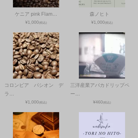
ケニア pink Flam…
森ノヒト
¥1,000
¥1,000
(税込)
(税込)
コロンビア パシオン デ
三洋産業アバカドリップペ
ラ…
ー…
¥1,000
¥460
(税込)
(税込)