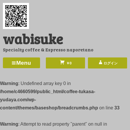
コ
ン
テ
ン
wabisuke
ツ
へ
Specialty coffee & Espresso naporetano
ス
キ
Menu
￥0
ログイン
ッ
プ
Warning
: Undefined array key 0 in
/home/c4660599/public_html/coffee-tukasa-
yudaya.com/wp-
content/themes/baseshop/breadcrumbs.php
on line
33
Warning
: Attempt to read property "parent" on null in