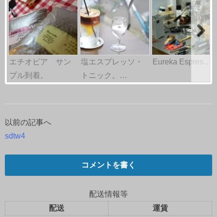
エチオピア サン
塩エスプレッソ・
Eureka Espres…
プル到着。
トニック。…
以前の記事へ
投
sdtw4
稿
ナ
コメントを書く
ビ
配送情報等
ゲ
配送
運賃