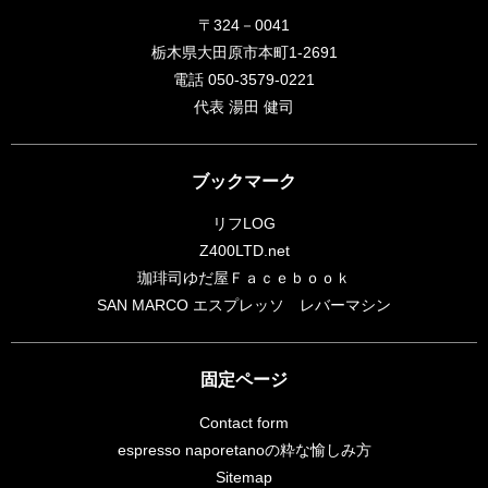
〒324－0041
栃木県大田原市本町1-2691
電話 050-3579-0221
代表 湯田 健司
ブックマーク
リフLOG
Z400LTD.net
珈琲司ゆだ屋Ｆａｃｅｂｏｏｋ
SAN MARCO エスプレッソ レバーマシン
固定ページ
Contact form
espresso naporetanoの粋な愉しみ方
Sitemap