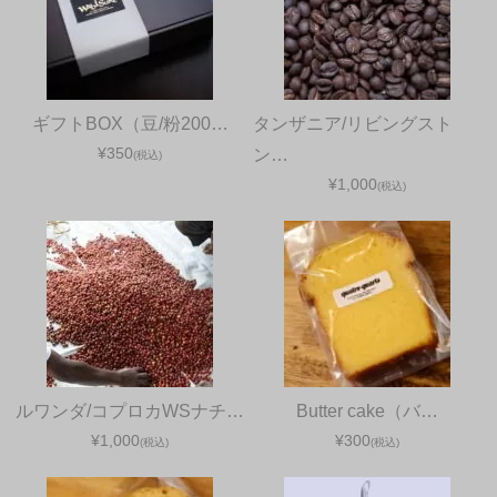
ギフトBOX（豆/粉200…
タンザニア/リビングスト
¥350
ン…
(税込)
¥1,000
(税込)
ルワンダ/コプロカWSナチ…
Butter cake（バ…
¥1,000
¥300
(税込)
(税込)