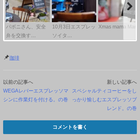
パボニさん、安全
10月3日エスプレッ
Xmas mama Mar
弁を交換す…
ソイタ…
珈琲
以前の記事へ
新しい記事へ
投
WEGAレバーエスプレッソマ
スペシャルティコーヒーをし
稿
シンに作業灯を付ける。の巻
っかり愉しむエスプレッソブ
レンド。の巻
ナ
ビ
コメントを書く
ゲ