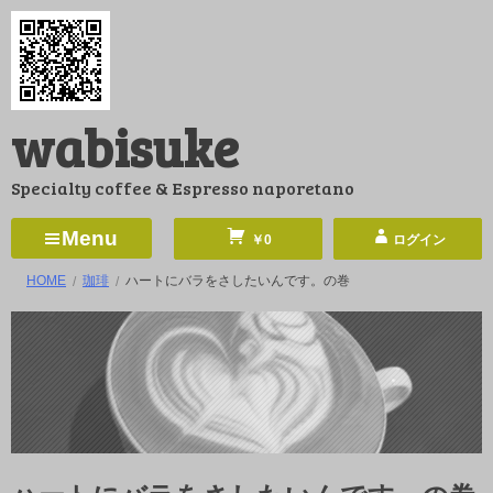
コ
ン
テ
ン
wabisuke
ツ
へ
Specialty coffee & Espresso naporetano
ス
キ
Menu
￥0
ログイン
ッ
HOME
珈琲
ハートにバラをさしたいんです。の巻
プ