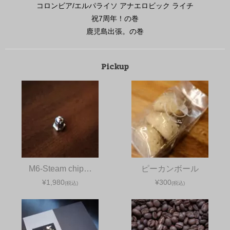
コロンビア/エルパライソ アナエロビック ライチ
祝7周年！の巻
鹿児島出張。の巻
Pickup
M6-Steam chip…
ピーカンボール
¥1,980
¥300
(税込)
(税込)